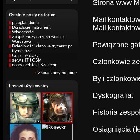
Strona www 
Ostatnie posty na forum
Mail kontakto
przegląd domu
Mail kontaktow
Doradźcie instrument
Wiadomości
Zespół muzyczny na wesele -
Warszawa
Powiązane gat
Dolegliwości ciążowe trymestr po
trymestrze
Co pić w ciąży
Członkowie z
serwis IT i GSM
dobry architekt Szczecin
Zapraszamy na forum
Byli członkow
Losowi użytkownicy
Dyskografia:
Historia zespo
Osiągnięcia (f