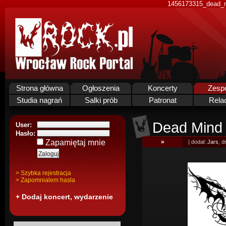
1456173315_dead_m
Strona główna
Ogłoszenia
Koncerty
Zesp
Studia nagrań
Salki prób
Patronat
Rela
Dead Mind
User:
Hasło:
Zapamiętaj mnie
»
| dodał:
Jars
, d
> Szybka rejestracja
> Zapomnialem hasla
+ Dodaj koncert, wydarzenie