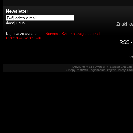
Newsletter
Znaki to
Najnowsze wydarzenie:
Norweski Kvelertak zagra autorski
koncert we Wrocławiu!
RSS -
Sta
Dziękujemy za odwiedziny. Zawsze aktualne 
Sklepy, festiwale, ogłoszenia, zdjęcia, bilety. R