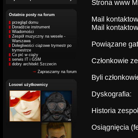
Strona www 
Ostatnie posty na forum
Mail kontakto
przegląd domu
Mail kontaktow
Doradźcie instrument
Wiadomości
Zespół muzyczny na wesele -
Warszawa
Powiązane gat
Dolegliwości ciążowe trymestr po
trymestrze
Co pić w ciąży
Członkowie z
serwis IT i GSM
dobry architekt Szczecin
Zapraszamy na forum
Byli członkow
Losowi użytkownicy
Dyskografia:
Historia zespo
Osiągnięcia (f