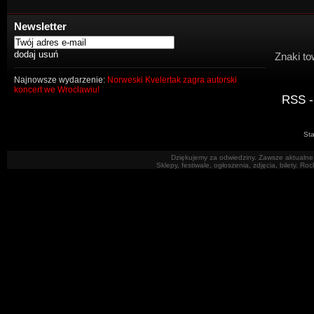
Newsletter
Znaki to
Najnowsze wydarzenie:
Norweski Kvelertak zagra autorski
koncert we Wrocławiu!
RSS -
Sta
Dziękujemy za odwiedziny. Zawsze aktualne 
Sklepy, festiwale, ogłoszenia, zdjęcia, bilety. R