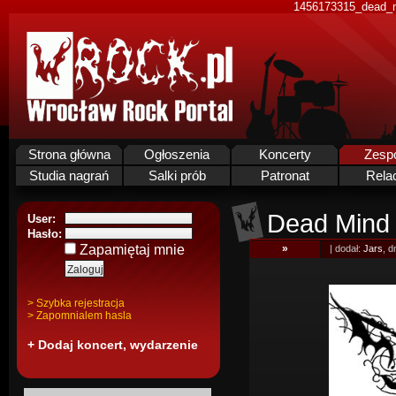
1456173315_dead_m
Strona główna
Ogłoszenia
Koncerty
Zesp
Studia nagrań
Salki prób
Patronat
Rela
Dead Mind
User:
Hasło:
Zapamiętaj mnie
»
| dodał:
Jars
, d
> Szybka rejestracja
> Zapomnialem hasla
+ Dodaj koncert, wydarzenie