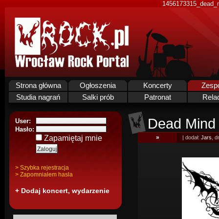
1456173315_dead_m
Strona główna
Ogłoszenia
Koncerty
Zesp
Studia nagrań
Salki prób
Patronat
Rela
Dead Mind
User:
Hasło:
Zapamiętaj mnie
»
| dodał:
Jars
, d
> Szybka rejestracja
> Zapomnialem hasla
+ Dodaj koncert, wydarzenie