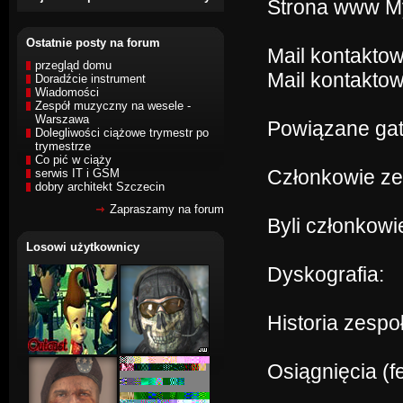
Strona www 
Ostatnie posty na forum
Mail kontakto
przegląd domu
Mail kontaktow
Doradźcie instrument
Wiadomości
Zespół muzyczny na wesele -
Warszawa
Powiązane gat
Dolegliwości ciążowe trymestr po
trymestrze
Co pić w ciąży
Członkowie z
serwis IT i GSM
dobry architekt Szczecin
Zapraszamy na forum
Byli członkow
Losowi użytkownicy
Dyskografia:
Historia zespo
Osiągnięcia (f