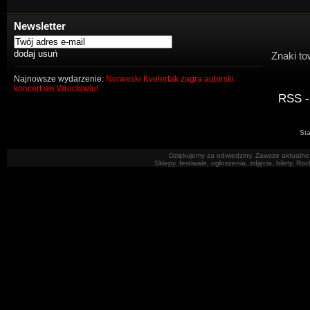
Newsletter
Znaki to
Najnowsze wydarzenie:
Norweski Kvelertak zagra autorski
koncert we Wrocławiu!
RSS -
Sta
Dziękujemy za odwiedziny. Zawsze aktualne 
Sklepy, festiwale, ogłoszenia, zdjęcia, bilety. R