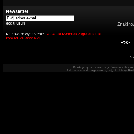
Newsletter
Znaki to
Najnowsze wydarzenie:
Norweski Kvelertak zagra autorski
koncert we Wrocławiu!
RSS -
Sta
Dziękujemy za odwiedziny. Zawsze aktualne 
Sklepy, festiwale, ogłoszenia, zdjęcia, bilety. R