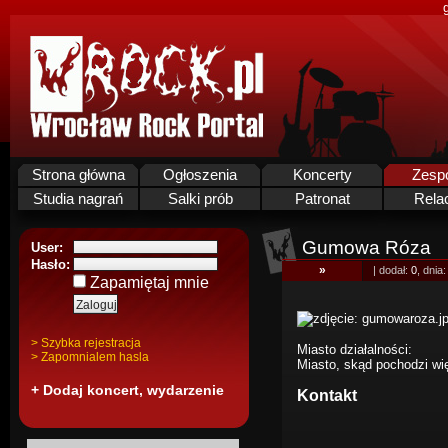
Strona główna
Ogłoszenia
Koncerty
Zesp
Studia nagrań
Salki prób
Patronat
Rela
Gumowa Róza
User:
Hasło:
»
| dodał:
0
, dnia
Zapamiętaj mnie
> Szybka rejestracja
Miasto działalności:
> Zapomnialem hasla
Miasto, skąd pochodzi w
+ Dodaj koncert, wydarzenie
Kontakt