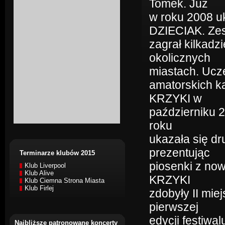
Tomek. Już
w roku 2008 u
DZIECIAK. Ze
zagrał kilkadz
okolicznych
miastach. Ucze
amatorskich k
KRZYKI w
październiku 
roku
ukazała się d
prezentując
Terminarze klubów 2015
piosenki z now
Klub Liverpool
Klub Alive
KRZYKI
Klub Ciemna Strona Miasta
Klub Firlej
zdobyły II mie
pierwszej
edycji festiw
Najbliższe patronowane koncerty