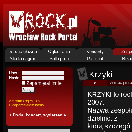
Strona główna
Ogłoszenia
Koncerty
Zesp
Studia nagrań
Salki prób
Patronat
Rela
Krzyki
User:
Hasło:
Zapamiętaj mnie
»
Wrocław | doda
KRZYKI to rock
2007.
> Szybka rejestracja
> Zapomnialem hasla
Nazwa zespołu
+ Dodaj koncert, wydarzenie
dzielnic, z
którą szczegól