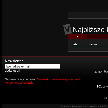
Najbliższe
»
data
nazwa
Newsletter
Znaki to
Najnowsze wydarzenie:
Norweski Kvelertak zagra autorski
koncert we Wrocławiu!
RSS -
Sta
Dziękujemy za odwiedziny. Zawsze aktualne 