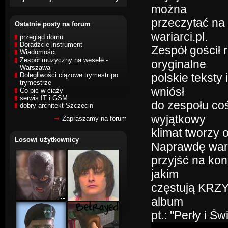
można
przeczytać na 
Ostatnie posty na forum
wariarci.pl.
przegląd domu
Doradźcie instrument
Zespół gościł
Wiadomości
Zespół muzyczny na wesele -
oryginalne
Warszawa
Dolegliwości ciążowe trymestr po
polskie teksty 
trymestrze
wniósł
Co pić w ciąży
serwis IT i GSM
do zespołu co
dobry architekt Szczecin
wyjątkowy
Zapraszamy na forum
klimat tworzy
Losowi użytkownicy
Naprawdę war
przyjść na kon
jakim
częstują KRZYK
album
pt.: "Perły i Św