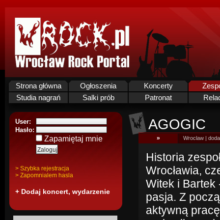
Strona główna
Ogłoszenia
Koncerty
Zesp
Studia nagrań
Salki prób
Patronat
Rela
AGOGIC
User:
Hasło:
Zapamiętaj mnie
»
Wroclaw | doda
Historia zespo
Wrocławia, cze
> Szybka rejestracja
> Zapomnialem hasla
Witek i Bartek
+ Dodaj koncert, wydarzenie
pasja. Z począ
aktywną pracę