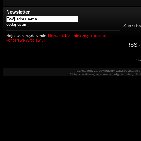
Newsletter
Znaki to
Najnowsze wydarzenie:
Norweski Kvelertak zagra autorski
koncert we Wrocławiu!
RSS -
Sta
Dziękujemy za odwiedziny. Zawsze aktualne 
Sklepy, festiwale, ogłoszenia, zdjęcia, bilety. R