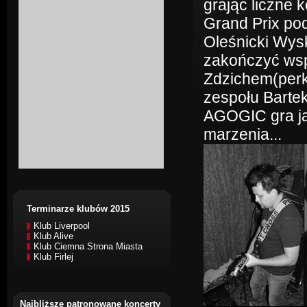
grając liczne
Grand Prix po
Oleśnicki Wys
zakończyć wspó
Zdzichem(perk
zespołu Barte
AGOGIC gra ja
marzenia...
Terminarze klubów 2015
Klub Liverpool
Klub Alive
Klub Ciemna Strona Miasta
Klub Firlej
Najbliższe patronowane koncerty