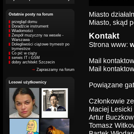
Miasto działal
Ostatnie posty na forum
Miasto, skąd 
przegląd domu
Doradźcie instrument
Wiadomości
Kontakt
Zespół muzyczny na wesele -
Warszawa
Strona www:
w
Dolegliwości ciążowe trymestr po
trymestrze
Co pić w ciąży
serwis IT i GSM
Mail kontakto
dobry architekt Szczecin
Mail kontaktow
Zapraszamy na forum
Losowi użytkownicy
Powiązane gat
Członkowie ze
Maciej Lesicki
Artur Buczkows
Tomasz Witkow
Bartek Włodar