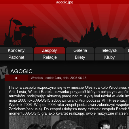
agogic.jpg
Koncerty
Zespoły
Galeria
Teledyski
Patronat
Relacje
Bilety
Kluby
AGOGIC
»
Wroclaw | dodał:
Jars
, dnia: 2008-06-13
Historia zespołu rozpoczyna się w w mieście Oleśnica koło Wrocławia,
Arti, Lesiu, Witek i Bartek - czwórka przyjaciół których połączyła wspól
muzyków, podejmując aktywną pracę nad muzyką brał udział w wielu imp
maja 2008 roku AGOGIC zdobywa Grand Prix podczas VIII Prezentacji
Wyskok 2008. W lipcu 2008 roku zespół postanawia zakończyć współprac
Zdzichem(perkusja). Do zespołu dołącza nowy członek zespołu Bartek W
momentu AGOGIC gra jako kwartet realizując swoje muzyczne marzenia