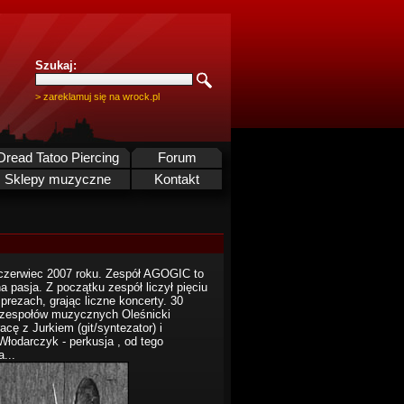
Szukaj:
> zareklamuj się na wrock.pl
Dread Tatoo Piercing
Forum
Sklepy muzyczne
Kontakt
 czerwiec 2007 roku. Zespół AGOGIC to
na pasja. Z początku zespół liczył pięciu
rezach, grając liczne koncerty. 30
 zespołów muzycznych Oleśnicki
ę z Jurkiem (git/syntezator) i
łodarczyk - perkusja , od tego
...