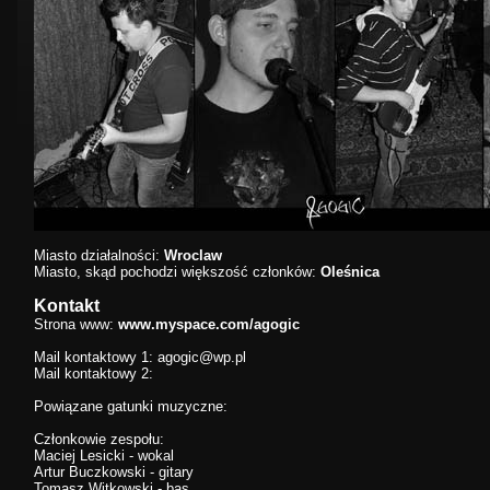
Miasto działalności:
Wroclaw
Miasto, skąd pochodzi większość członków:
Oleśnica
Kontakt
Strona www:
www.myspace.com/agogic
Mail kontaktowy 1:
agogic@wp.pl
Mail kontaktowy 2:
Powiązane gatunki muzyczne:
Członkowie zespołu:
Maciej Lesicki - wokal
Artur Buczkowski - gitary
Tomasz Witkowski - bas