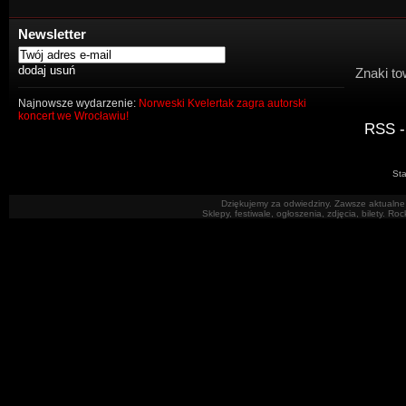
Newsletter
Znaki to
Najnowsze wydarzenie:
Norweski Kvelertak zagra autorski
koncert we Wrocławiu!
RSS -
Sta
Dziękujemy za odwiedziny. Zawsze aktualne 
Sklepy, festiwale, ogłoszenia, zdjęcia, bilety. R