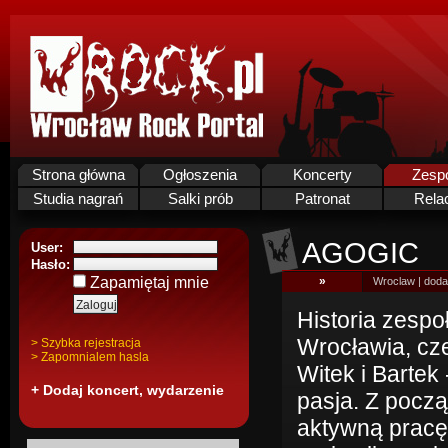
Strona główna
Ogłoszenia
Koncerty
Zesp
Studia nagrań
Salki prób
Patronat
Rela
AGOGIC
User:
Hasło:
Zapamiętaj mnie
»
Wroclaw | doda
Historia zespo
Wrocławia, cze
> Szybka rejestracja
> Zapomnialem hasla
Witek i Bartek
+ Dodaj koncert, wydarzenie
pasja. Z począ
aktywną pracę