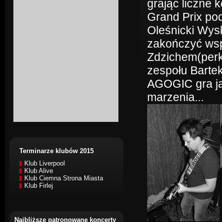
grając liczne
Grand Prix po
Oleśnicki Wys
zakończyć wspó
Zdzichem(perk
zespołu Barte
AGOGIC gra ja
marzenia...
Terminarze klubów 2015
Klub Liverpool
Klub Alive
Klub Ciemna Strona Miasta
Klub Firlej
Najbliższe patronowane koncerty