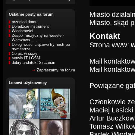
Miasto działal
Ostatnie posty na forum
Miasto, skąd 
przegląd domu
Doradźcie instrument
Wiadomości
Kontakt
Zespół muzyczny na wesele -
Warszawa
Strona www:
w
Dolegliwości ciążowe trymestr po
trymestrze
Co pić w ciąży
serwis IT i GSM
Mail kontakto
dobry architekt Szczecin
Mail kontaktow
Zapraszamy na forum
Losowi użytkownicy
Powiązane gat
Członkowie ze
Maciej Lesicki
Artur Buczkows
Tomasz Witkow
Bartek Włodar