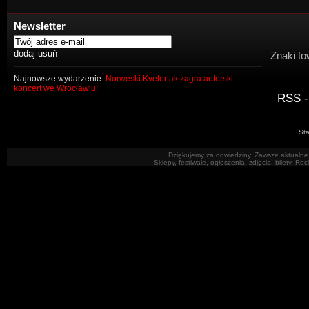
Newsletter
Znaki to
Najnowsze wydarzenie:
Norweski Kvelertak zagra autorski
koncert we Wrocławiu!
RSS -
Sta
Dziękujemy za odwiedziny. Zawsze aktualne 
Sklepy, festiwale, ogłoszenia, zdjęcia, bilety. R