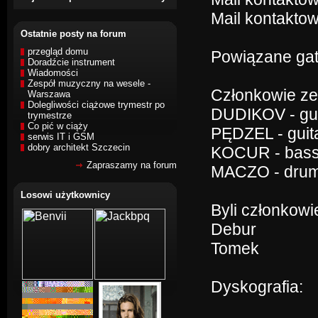
Mail kontaktow
Ostatnie posty na forum
przegląd domu
Powiązane gat
Doradźcie instrument
Wiadomości
Zespół muzyczny na wesele -
Członkowie ze
Warszawa
Dolegliwości ciążowe trymestr po
DUDIKOV - gui
trymestrze
Co pić w ciąży
PĘDZEL - guit
serwis IT i GSM
dobry architekt Szczecin
KOCUR - bas
Zapraszamy na forum
MACZO - dru
Losowi użytkownicy
Byli członkowi
Debur
Tomek
Dyskografia: