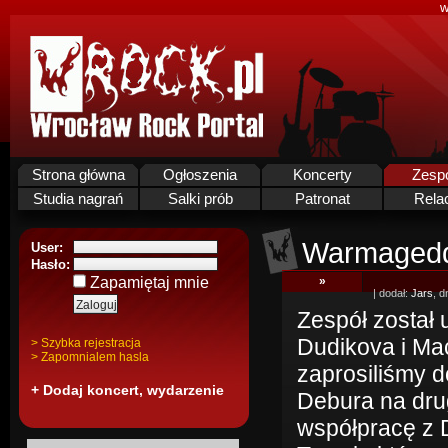
w
Strona główna
Ogłoszenia
Koncerty
Zesp
Studia nagrań
Salki prób
Patronat
Rela
Warmaged
User:
Hasło:
Zapamiętaj mnie
»
| dodał:
Jars
, d
Zespół został 
Dudikova i Ma
> Szybka rejestracja
> Zapomnialem hasla
zaprosiliśmy 
+ Dodaj koncert, wydarzenie
Debura na dru
współpracę z 