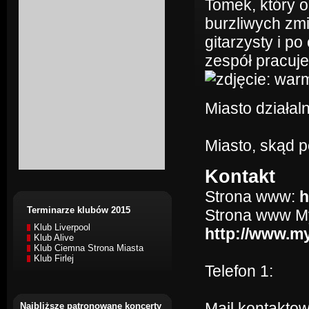
Tomek, który 
burzliwych zm
gitarzysty i p
zespół pracuj
Miasto działaln
Miasto, skąd 
Kontakt
Strona www:
h
Terminarze klubów 2015
Strona www M
Klub Liverpool
http://www.
Klub Alive
Klub Ciemna Strona Miasta
Klub Firlej
Telefon 1:
Mail kontakto
Najbliższe patronowane koncerty