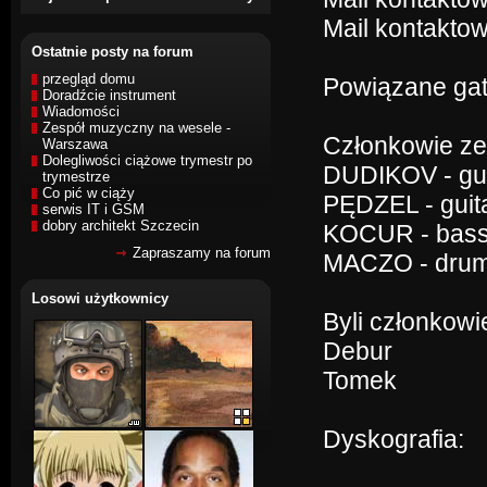
Mail kontaktow
Ostatnie posty na forum
przegląd domu
Powiązane gat
Doradźcie instrument
Wiadomości
Zespół muzyczny na wesele -
Członkowie ze
Warszawa
Dolegliwości ciążowe trymestr po
DUDIKOV - gui
trymestrze
Co pić w ciąży
PĘDZEL - guit
serwis IT i GSM
dobry architekt Szczecin
KOCUR - bas
Zapraszamy na forum
MACZO - dru
Losowi użytkownicy
Byli członkowi
Debur
Tomek
Dyskografia: