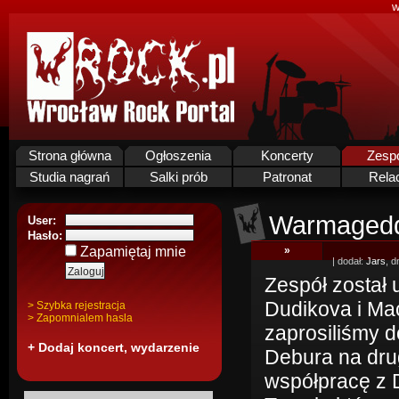
w
Strona główna
Ogłoszenia
Koncerty
Zesp
Studia nagrań
Salki prób
Patronat
Rela
Warmaged
User:
Hasło:
Zapamiętaj mnie
»
| dodał:
Jars
, d
Zespół został 
Dudikova i Ma
> Szybka rejestracja
> Zapomnialem hasla
zaprosiliśmy 
+ Dodaj koncert, wydarzenie
Debura na dru
współpracę z 