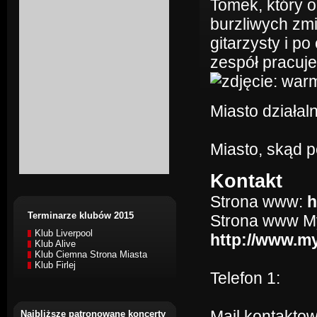
Tomek, który 
burzliwych zm
gitarzysty i p
zespół pracuj
Miasto działaln
Miasto, skąd 
Kontakt
Strona www:
h
Terminarze klubów 2015
Strona www M
Klub Liverpool
http://www.
Klub Alive
Klub Ciemna Strona Miasta
Klub Firlej
Telefon 1:
Mail kontakto
Najbliższe patronowane koncerty