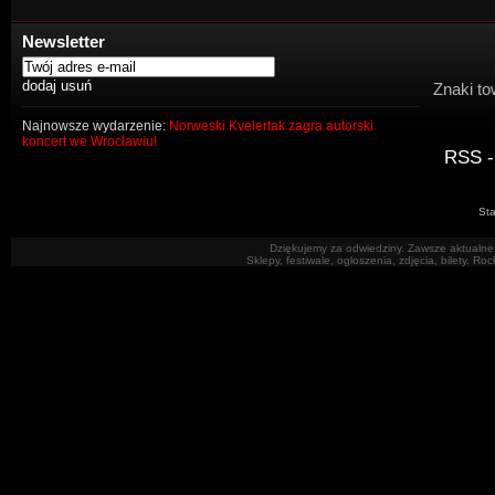
Newsletter
Znaki to
Najnowsze wydarzenie:
Norweski Kvelertak zagra autorski
koncert we Wrocławiu!
RSS -
Sta
Dziękujemy za odwiedziny. Zawsze aktualne 
Sklepy, festiwale, ogłoszenia, zdjęcia, bilety. R