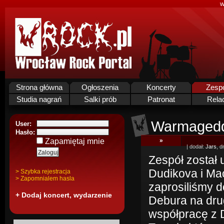
w
Strona główna
Ogłoszenia
Koncerty
Zesp
Studia nagrań
Salki prób
Patronat
Rela
Warmaged
User:
Hasło:
Zapamiętaj mnie
»
| dodał:
Jars
, d
Zespół został 
Dudikova i Ma
> Szybka rejestracja
> Zapomnialem hasla
zaprosiliśmy 
+ Dodaj koncert, wydarzenie
Debura na dru
współpracę z 