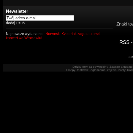
Newsletter
Znaki to
Najnowsze wydarzenie:
Norweski Kvelertak zagra autorski
koncert we Wrocławiu!
RSS -
Sta
Dziękujemy za odwiedziny. Zawsze aktualne 
Sklepy, festiwale, ogłoszenia, zdjęcia, bilety. R