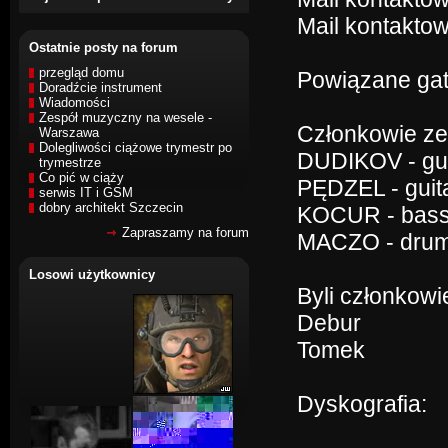
Mail kontaktow
Ostatnie posty na forum
przegląd domu
Powiązane gat
Doradźcie instrument
Wiadomości
Zespół muzyczny na wesele -
Członkowie ze
Warszawa
Dolegliwości ciążowe trymestr po
DUDIKOV - gui
trymestrze
Co pić w ciąży
PĘDZEL - guit
serwis IT i GSM
dobry architekt Szczecin
KOCUR - bas
Zapraszamy na forum
MACZO - dru
Losowi użytkownicy
Byli członkowi
Debur
Tomek
Dyskografia: