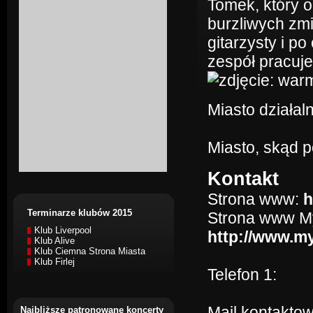
Tomek, który 
burzliwych zm
gitarzysty i p
zespół pracuj
Miasto działaln
Miasto, skąd 
Kontakt
Strona www:
h
Terminarze klubów 2015
Strona www M
Klub Liverpool
http://www.
Klub Alive
Klub Ciemna Strona Miasta
Klub Firlej
Telefon 1:
Mail kontakto
Najbliższe patronowane koncerty