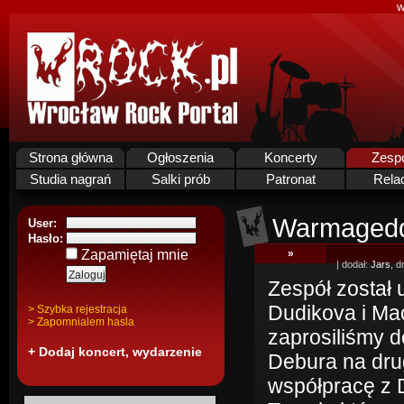
w
Strona główna
Ogłoszenia
Koncerty
Zesp
Studia nagrań
Salki prób
Patronat
Rela
Warmaged
User:
Hasło:
Zapamiętaj mnie
»
| dodał:
Jars
, d
Zespół został 
Dudikova i Ma
> Szybka rejestracja
> Zapomnialem hasla
zaprosiliśmy 
+ Dodaj koncert, wydarzenie
Debura na dru
współpracę z 