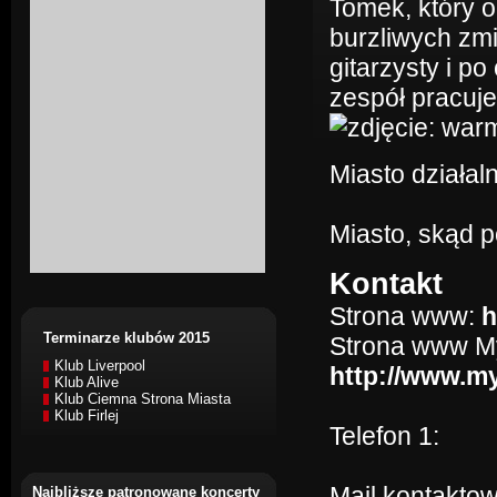
Tomek, który 
burzliwych zm
gitarzysty i p
zespół pracuj
Miasto działaln
Miasto, skąd 
Kontakt
Strona www:
h
Terminarze klubów 2015
Strona www M
Klub Liverpool
http://www.
Klub Alive
Klub Ciemna Strona Miasta
Klub Firlej
Telefon 1:
Mail kontakto
Najbliższe patronowane koncerty