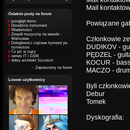
Mail kontaktow
Ostatnie posty na forum
przegląd domu
Powiązane gat
Doradźcie instrument
Wiadomości
Zespół muzyczny na wesele -
Członkowie ze
Warszawa
Dolegliwości ciążowe trymestr po
DUDIKOV - gui
trymestrze
Co pić w ciąży
PĘDZEL - guit
serwis IT i GSM
dobry architekt Szczecin
KOCUR - bas
Zapraszamy na forum
MACZO - dru
Losowi użytkownicy
Byli członkowi
Debur
Tomek
Dyskografia: