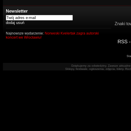
Newsletter
Znaki to
Najnowsze wydarzenie:
Norweski Kvelertak zagra autorski
koncert we Wrocławiu!
RSS -
Sta
Dziękujemy za odwiedziny. Zawsze aktualne 
Sklepy, festiwale, ogłoszenia, zdjęcia, bilety. R