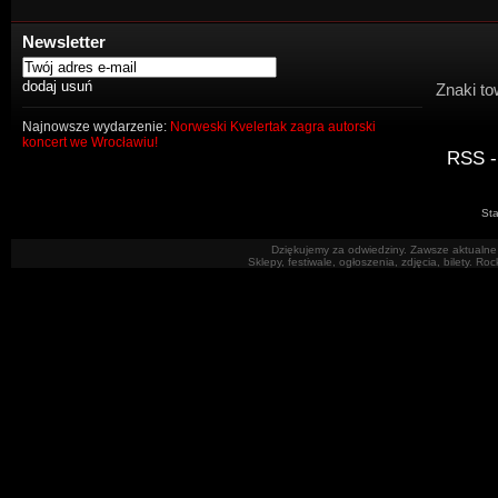
Newsletter
Znaki to
Najnowsze wydarzenie:
Norweski Kvelertak zagra autorski
koncert we Wrocławiu!
RSS -
Sta
Dziękujemy za odwiedziny. Zawsze aktualne 
Sklepy, festiwale, ogłoszenia, zdjęcia, bilety. R