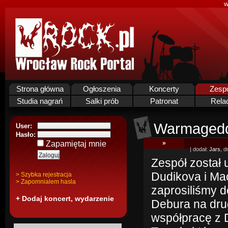
w
Strona główna
Ogłoszenia
Koncerty
Zesp
Studia nagrań
Salki prób
Patronat
Rela
Warmaged
User:
Hasło:
Zapamiętaj mnie
»
| dodał:
Jars
, d
Zespół został 
Dudikova i Ma
> Szybka rejestracja
> Zapomnialem hasla
zaprosiliśmy 
+ Dodaj koncert, wydarzenie
Debura na dru
współpracę z 