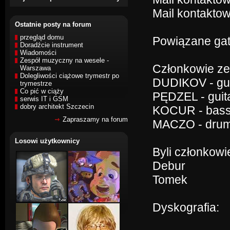
Mail kontaktow
Ostatnie posty na forum
przegląd domu
Powiązane gat
Doradźcie instrument
Wiadomości
Zespół muzyczny na wesele -
Członkowie ze
Warszawa
Dolegliwości ciążowe trymestr po
DUDIKOV - gui
trymestrze
Co pić w ciąży
PĘDZEL - guit
serwis IT i GSM
dobry architekt Szczecin
KOCUR - bas
Zapraszamy na forum
MACZO - dru
Losowi użytkownicy
Byli członkowi
Debur
Tomek
Dyskografia: