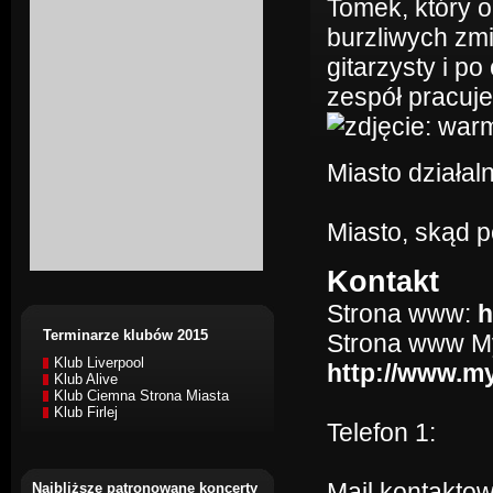
Tomek, który 
burzliwych zm
gitarzysty i p
zespół pracuj
Miasto działaln
Miasto, skąd 
Kontakt
Strona www:
h
Terminarze klubów 2015
Strona www M
Klub Liverpool
http://www.
Klub Alive
Klub Ciemna Strona Miasta
Klub Firlej
Telefon 1:
Mail kontakto
Najbliższe patronowane koncerty