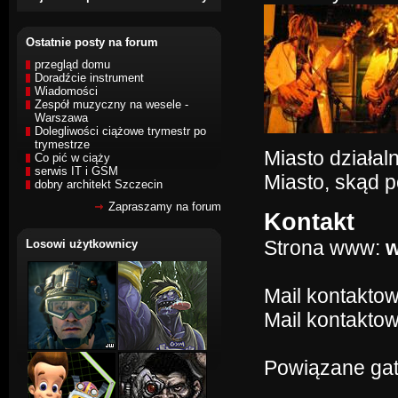
Ostatnie posty na forum
przegląd domu
Doradźcie instrument
Wiadomości
Zespół muzyczny na wesele -
Warszawa
Dolegliwości ciążowe trymestr po
trymestrze
Miasto działal
Co pić w ciąży
serwis IT i GSM
Miasto, skąd 
dobry architekt Szczecin
Zapraszamy na forum
Kontakt
Strona www:
w
Losowi użytkownicy
Mail kontakto
Mail kontaktow
Powiązane gat