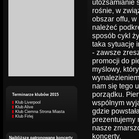
utożsamianie s
rośnie, w zwi
obszar offu, 
należeć podkre
sposób cykl ży
taka sytuację
- zawsze zresz
promocji do p
myślowy, któr
wynalezieniem
nam się tego u
porządku. Pier
Terminarze klubów 2015
wspólnym wyja
Klub Liverpool
Klub Alive
gdzie powstała
Klub Ciemna Strona Miasta
Klub Firlej
prezentujemy 
nasze zmarszc
koncerty.
Najbliższe patronowane koncerty