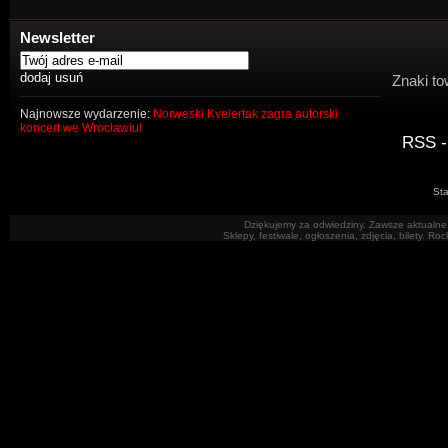
Newsletter
Znaki to
Najnowsze wydarzenie:
Norweski Kvelertak zagra autorski
koncert we Wrocławiu!
RSS -
Sta
Dziękujemy za odwiedziny. Zawsze aktualne 
Sklepy, festiwale, ogłoszenia, zdjęcia, bilety. R