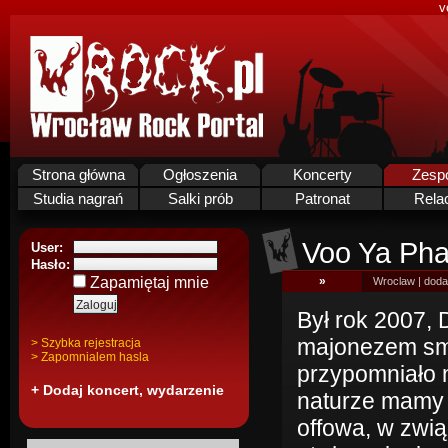
v
Strona główna
Ogłoszenia
Koncerty
Zesp
Studia nagrań
Salki prób
Patronat
Rela
Voo Ya Ph
User:
Hasło:
Zapamiętaj mnie
»
Wroclaw | doda
Był rok 2007, 
majonezem sma
> Szybka rejestracja
> Zapomnialem hasla
przypomniało n
+ Dodaj koncert, wydarzenie
naturze mamy c
offowa, w zwi