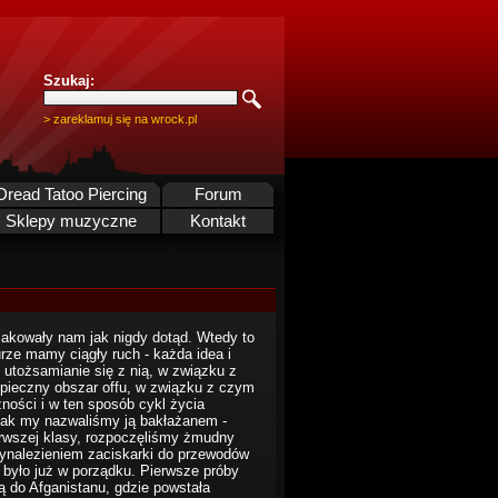
Szukaj:
> zareklamuj się na wrock.pl
Dread Tatoo Piercing
Forum
Sklepy muzyczne
Kontakt
akowały nam jak nigdy dotąd. Wtedy to
urze mamy ciągły ruch - każda idea i
 utożsamianie się z nią, w związku z
pieczny obszar offu, w związku z czym
ności i w ten sposób cykl życia
dnak my nazwaliśmy ją bakłażanem -
erwszej klasy, rozpoczęliśmy żmudny
ynalezieniem zaciskarki do przewodów
o było już w porządku. Pierwsze próby
ą do Afganistanu, gdzie powstała