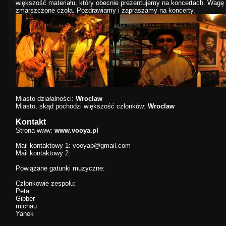
większość materiału, który obecnie prezentujemy na koncertach. Wagę 
zmarszczone czoła. Pozdrawiamy i zapraszamy na koncerty.
Miasto działalności:
Wroclaw
Miasto, skąd pochodzi większość członków:
Wroclaw
Kontakt
Strona www:
www.vooya.pl
Mail kontaktowy 1:
vooyap@gmail.com
Mail kontaktowy 2:
Powiązane gatunki muzyczne:
Członkowie zespołu:
Peta
Gibber
michau
Yanek