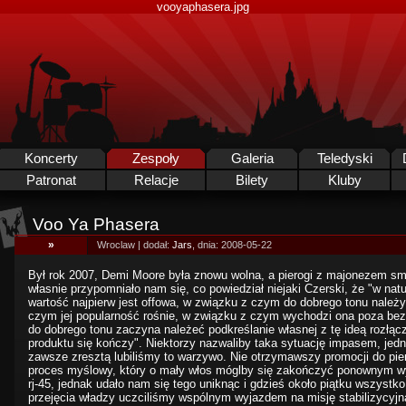
vooyaphasera.jpg
Koncerty
Zespoły
Galeria
Teledyski
Patronat
Relacje
Bilety
Kluby
Voo Ya Phasera
»
Wroclaw | dodał:
Jars
, dnia: 2008-05-22
Był rok 2007, Demi Moore była znowu wolna, a pierogi z majonezem sm
własnie przypomniało nam się, co powiedział niejaki Czerski, że "w nat
wartość najpierw jest offowa, w związku z czym do dobrego tonu należy
czym jej popularność rośnie, w związku z czym wychodzi ona poza bez
do dobrego tonu zaczyna należeć podkreślanie własnej z tę ideą rozłącz
produktu się kończy". Niektorzy nazwaliby taka sytuację impasem, je
zawsze zresztą lubiliśmy to warzywo. Nie otrzymawszy promocji do pi
proces myślowy, który o mały włos móglby się zakończyć ponownym w
rj-45, jednak udało nam się tego uniknąc i gdzieś około piątku wszystk
przejęcia władzy uczciliśmy wspólnym wyjazdem na misję stabilizycyjn