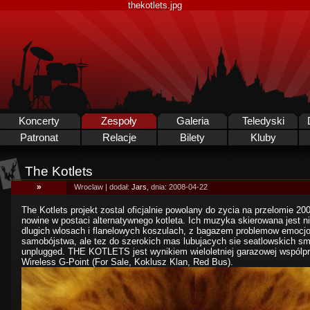
thekotlets.jpg
Koncerty
Zespoły
Galeria
Teledyski
Patronat
Relacje
Bilety
Kluby
The Kotlets
»
Wroclaw | dodał:
Jars
, dnia: 2008-04-22
The Kotlets projekt zostal oficjalnie powolany do zycia na przelomie 20
nowine w postaci alternatywnego kotleta. Ich muzyka skierowana jest n
dlugich wlosach i flanelowych koszulach, z bagazem problemow emocj
samobójstwa, ale tez do szerokich mas lubujacych sie seatlowskich s
unplugged. THE KOTLETS jest wynikiem wieloletniej garazowej wspólpra
Wireless G-Point (For Sale, Koklusz Klan, Red Bus).