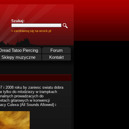
Szukaj:
> zareklamuj się na wrock.pl
Dread Tatoo Piercing
Forum
Sklepy muzyczne
Kontakt
07 i 2008 roku by zaniesc swiatu dobra
ie tylko do mlodziezy w trampkach
onalnych prowadzacych do
metach gitarowych w konwencji
cy Culexa (All Sounds Allowed) i