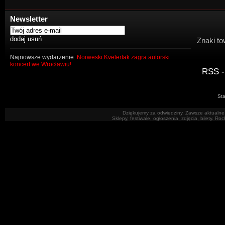
Newsletter
Znaki to
Najnowsze wydarzenie:
Norweski Kvelertak zagra autorski
koncert we Wrocławiu!
RSS -
Sta
Dziękujemy za odwiedziny. Zawsze aktualne 
Sklepy, festiwale, ogłoszenia, zdjęcia, bilety. R