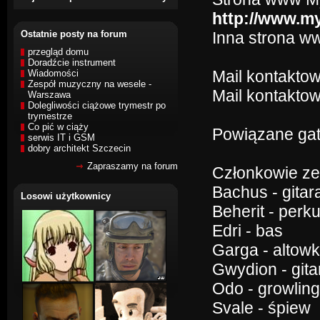
http://www.m
Ostatnie posty na forum
Inna strona w
przegląd domu
Doradźcie instrument
Mail kontakto
Wiadomości
Zespół muzyczny na wesele -
Mail kontaktow
Warszawa
Dolegliwości ciążowe trymestr po
trymestrze
Co pić w ciąży
Powiązane gat
serwis IT i GSM
dobry architekt Szczecin
Zapraszamy na forum
Członkowie ze
Bachus - gitar
Losowi użytkownicy
Beherit - perk
Edri - bas
Garga - altow
Gwydion - gita
Odo - growling
Svale - śpiew