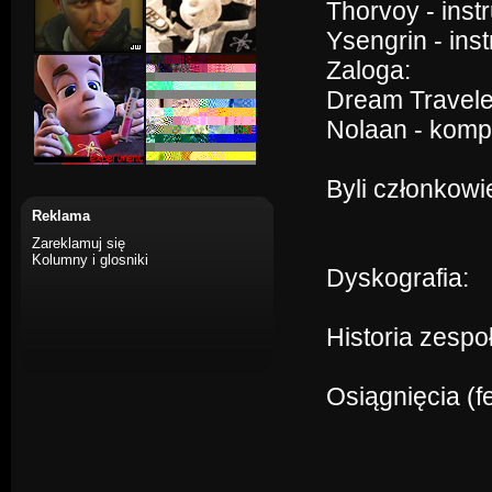
Thorvoy - ins
Ysengrin - in
Zaloga:
Dream Traveler
Nolaan - komp
Byli członkowi
Reklama
Zareklamuj się
Kolumny i glosniki
Dyskografia:
Historia zespo
Osiągnięcia (f