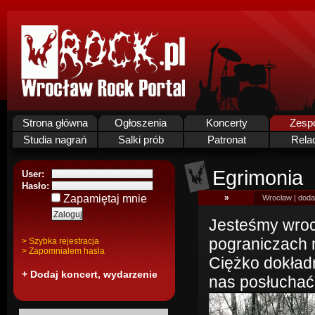
Strona główna
Ogłoszenia
Koncerty
Zesp
Studia nagrań
Salki prób
Patronat
Rela
Egrimonia
User:
Hasło:
Zapamiętaj mnie
»
Wrocław | doda
Jesteśmy wro
pograniczach 
> Szybka rejestracja
> Zapomnialem hasla
Ciężko dokładn
+ Dodaj koncert, wydarzenie
nas posłuchać