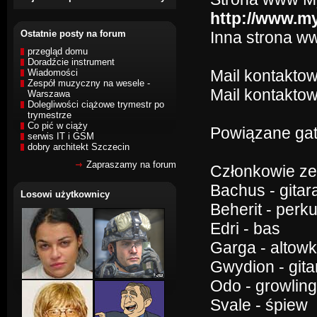
http://www.m
Ostatnie posty na forum
Inna strona w
przegląd domu
Doradźcie instrument
Mail kontakto
Wiadomości
Zespół muzyczny na wesele -
Mail kontaktow
Warszawa
Dolegliwości ciążowe trymestr po
trymestrze
Co pić w ciąży
Powiązane gat
serwis IT i GSM
dobry architekt Szczecin
Zapraszamy na forum
Członkowie ze
Bachus - gitar
Losowi użytkownicy
Beherit - perk
Edri - bas
Garga - altow
Gwydion - gita
Odo - growling
Svale - śpiew