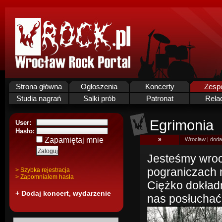
Strona główna
Ogłoszenia
Koncerty
Zesp
Studia nagrań
Salki prób
Patronat
Rela
Egrimonia
User:
Hasło:
Zapamiętaj mnie
»
Wrocław | doda
Jesteśmy wro
pograniczach 
> Szybka rejestracja
> Zapomnialem hasla
Ciężko dokładn
+ Dodaj koncert, wydarzenie
nas posłuchać