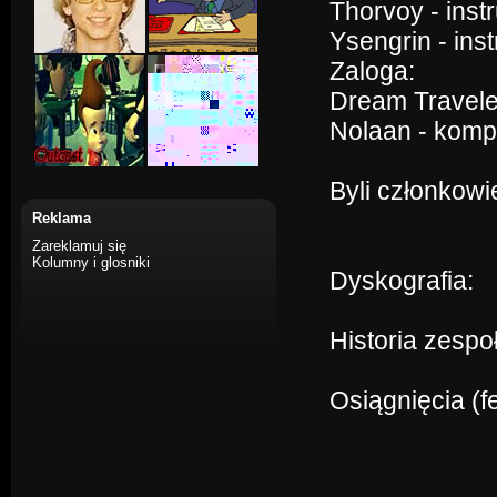
Thorvoy - ins
Ysengrin - in
Zaloga:
Dream Traveler
Nolaan - komp
Byli członkowi
Reklama
Zareklamuj się
Kolumny i glosniki
Dyskografia:
Historia zespo
Osiągnięcia (f