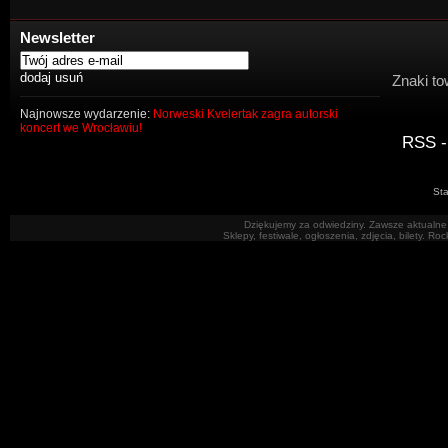
Newsletter
Znaki to
Najnowsze wydarzenie:
Norweski Kvelertak zagra autorski
koncert we Wrocławiu!
RSS -
Sta
Dziękujemy za odwiedziny. Zawsze aktualne 
Sklepy, festiwale, ogłoszenia, zdjęcia, bilety. R