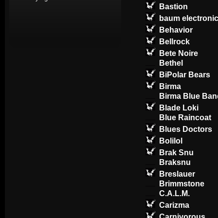
Bastion
baum electroni
Behavior
Bellrock
Bete Noire
Bethel
BiPolar Bears
Birma
Birma Blue Ban
Blade Loki
Blue Raincoat
Blues Doctors
Bolilol
Brak Snu
Braksnu
Breslauer
Brimmstone
C.A.L.M.
Carizma
Carnivorous