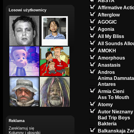
ABSTA
Affirmative Acti
Losowi użytkownicy
Afterglow
AGOGIC
Agonia
All My Bliss
All Sounds All
AMOKH
Amorphous
Anastasis
Andros
Anima Damnata
Antares
Armia Cieni
Ass To Mouth
Atomy
Autor Nieznany
Bad Trip Boys
Reklama
Bakteria
Zareklamuj się
Balkanskaja Zw
Kolumny i glosniki