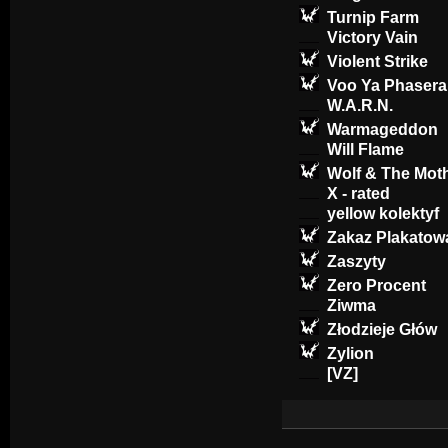
Turnip Farm
Victory Vain
Violent Strike
Voo Ya Phasera
W.A.R.N.
Warmageddon
Will Flame
Wolf & The Mot
X - rated
yellow kolektyf
Zakaz Plakatow
Zaszyty
Zero Procent
Ziwma
Złodzieje Głów
Zylion
[VZ]