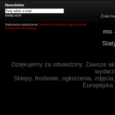
Newsletter
Znaki to
Najnowsze wydarzenie:
Norweski Kvelertak zagra autorski
koncert we Wrocławiu!
RSS -
Stat
Dziękujemy za odwiedziny. Zawsze akt
wydarz
Sklepy, festiwale, ogłoszenia, zdjęcia
Europejska 