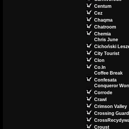
Centum
Cez
Chaqma
Chatroom
Chemia
Chris June
Cichoński Lesz
City Tourist
Clon
Co.In
Coffee Break
Confesata
Conqueror Wo
Corrode
Crawl
Crimson Valley
Crossing Guard
CrossRecydyw
Croust