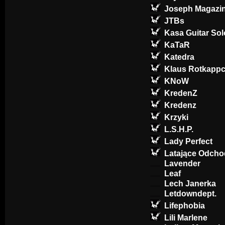
Joseph Magazi
JTBs
Kasa Guitar Sol
KaTaR
Katedra
Klaus Rotkapp
KNoW
KredenZ
Kredenz
Krzyki
L.S.H.P.
Lady Perfect
Latające Odcho
Lavender
Leaf
Lech Janerka
Letdowndept.
Lifephobia
Lili Marlene