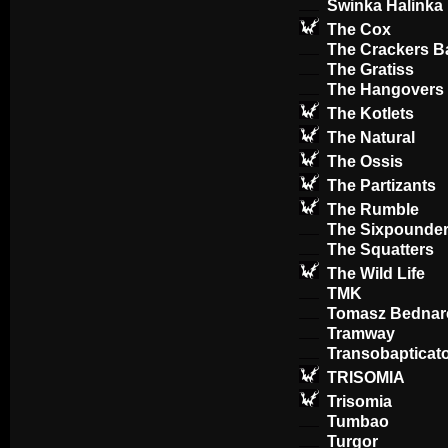
Świnka Halinka
The Cox
The Crackers 
The Gratiss
The Hangovers
The Kotlets
The Natural
The Ossis
The Partizants
The Rumble
The Sixpounde
The Squatters
The Wild Life
TMK
Tomasz Bednar
Tramway
Transobapticat
TRISOMIA
Trisomia
Tumbao
Turgor