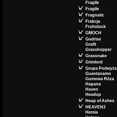
Fragile
Fragile
Fragnatic
Frakcja
Fruhstuck
GMOCH
Godrise
Grafit
Grasshopper
Grassnake
Grimlord
Grupa Podwyżs
Guantanamo
Gumowa Róza
Hapana
Haven
Headup
Heap of Ashes
HEAVEN3
Hemia