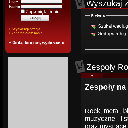
Wyszukaj z
User:
Hasło:
Zapamiętaj mnie
Kryteria:
Szukaj według
> Szybka rejestracja
> Zapomnialem hasla
Sortuj według:
+ Dodaj koncert, wydarzenie
Zespoły Ro
»
Zespoły na
Rock, metal, b
muzyczne - lis
oraz myspace