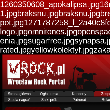
1260350608_apokalipsa.jpg16re
1.jpgbraksnu.jpgbraksnu.jpgbr
pot.jpg1271787258_l_2a40c8fd
logo.jpgomnitones.jpgopenspa
enia.jpgsugarfree.jpgsynapsa.
rated.jpgyellowkolektyf.jpgza
Strona główna
Ogłoszenia
Koncerty
Zesp
Studia nagrań
Salki prób
Patronat
Rela