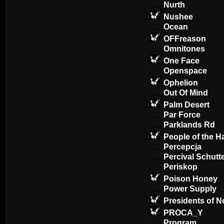
Nurth
Nushee
Ocean
OFFreason
Omnitones
One Face
Openspace
Ophelion
Out Of Mind
Palm Desert
Par Force
Parklands Rd
People of the H
Percepcja
Percival Schut
Periskop
Poison Honey
Power Supply
Presidents of N
PROCA_Y
Program