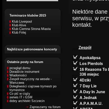
Niektóre dane
Terminarze klubów 2015
serwisu, w pr
Klub Liverpool
kontakt.
Klub Alive
Klub Ciemna Strona Miasta
Klub Firlej
Zespół
Najbliższe patronowane koncerty
Apokalipsa
Ostatnie posty na forum
Los Pierdols
przegląd domu
16 Reasons To
Doradźcie instrument
336 miejsc
Wiadomości
Zespół muzyczny na wesele -
4Dziki
Warszawa
7 Day Lie
Dolegliwości ciążowe trymestr po
trymestrze
A Day In June
Co pić w ciąży
serwis IT i GSM
A Jednak
dobry architekt Szczecin
A.P.A.M.A.U.
Zapraszamy na forum