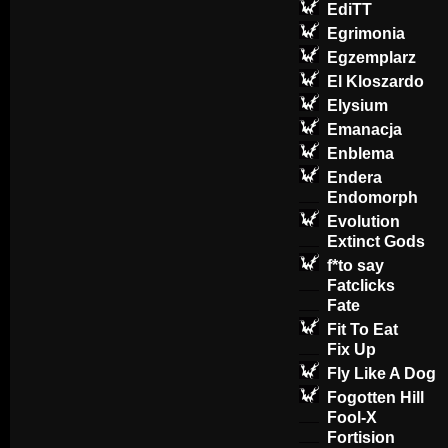
EdiTT
Egrimonia
Egzemplarz
El Kloszardo
Elysium
Emanacja
Enblema
Endera
Endomorph
Evolution
Extinct Gods
f*to say
Fatclicks
Fate
Fit To Eat
Fix Up
Fly Like A Dog
Fogotten Hill
Fool-X
Fortision