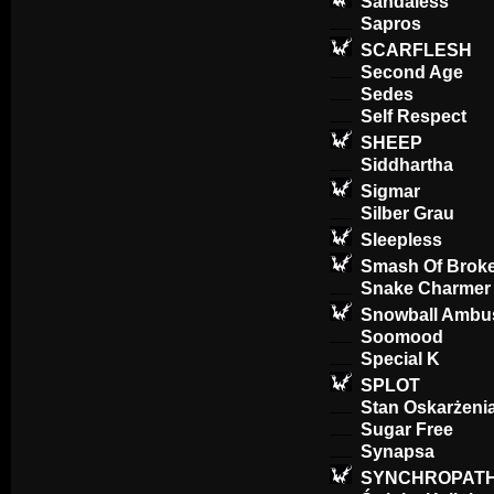
Sandaless
Sapros
SCARFLESH
Second Age
Sedes
Self Respect
SHEEP
Siddhartha
Sigmar
Silber Grau
Sleepless
Smash Of Broke
Snake Charmer
Snowball Ambu
Soomood
Special K
SPLOT
Stan Oskarżeni
Sugar Free
Synapsa
SYNCHROPAT