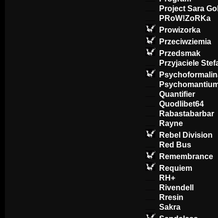
Project Sara Go
PRoW!ZoRKa
Prowizorka
Przeciwziemia
Przedsmak
Przyjaciele Ste
Psychoformalin
Psychomantiu
Quantifier
Quodlibet64
Rabastabarbar
Rayne
Rebel Division
Red Bus
Remembrance
Requiem
RH+
Rivendell
Rresin
Sakra