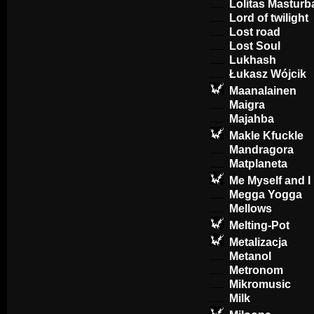
Lolitas Masturb
Lord of twilight
Lost road
Lost Soul
Lukhash
Łukasz Wójcik
Maanalainen
Maigra
Majahba
Makle Kfuckle
Mandragora
Matplaneta
Me Myself and I
Megga Yogga
Mellows
Melting-Pot
Metalizacja
Metanol
Metronom
Mikromusic
Milk