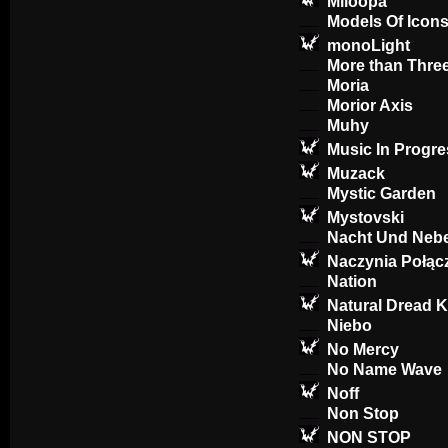
Miloopa
Models Of Icon
monoLight
More than Thre
Moria
Morior Axis
Muhy
Music In Progre
Muzack
Mystic Garden
Mystovski
Nacht Und Nebe
Naczynia Połąc
Nation
Natural Dread Ki
Niebo
No Mercy
No Name Wave
Noff
Non Stop
NON STOP