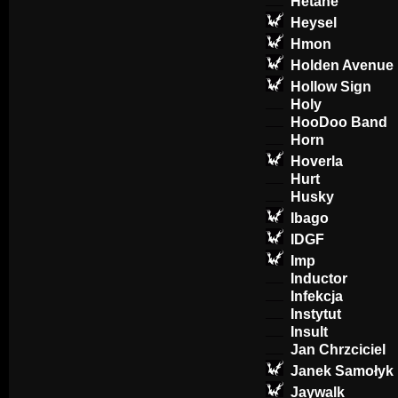
Hetane
Heysel
Hmon
Holden Avenue
Hollow Sign
Holy
HooDoo Band
Horn
Hoverla
Hurt
Husky
Ibago
IDGF
Imp
Inductor
Infekcja
Instytut
Insult
Jan Chrzciciel
Janek Samołyk
Jaywalk