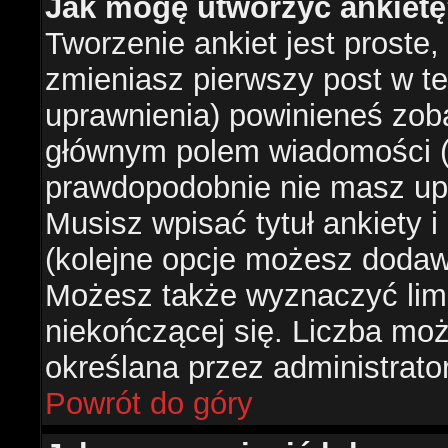
Jak mogę utworzyć ankiet
Tworzenie ankiet jest proste,
zmieniasz pierwszy post w te
uprawnienia) powinieneś zob
głównym polem wiadomości (je
prawdopodobnie nie masz upr
Musisz wpisać tytuł ankiety 
(kolejne opcje możesz doda
Możesz także wyznaczyć limi
niekończącej się. Liczba możl
określana przez administrato
Powrót do góry