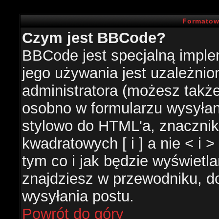
Formatow
Czym jest BBCode?
BBCode jest specjalną impl
jego używania jest uzależni
administratora (możesz takż
osobno w formularzu wysyła
stylowo do HTML'a, znacznik
kwadratowych [ i ] a nie < i 
tym co i jak będzie wyświetl
znajdziesz w przewodniku, do
wysyłania postu.
Powrót do góry