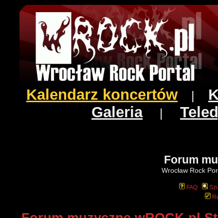
Kalendarz koncertów
K
|
Galeria
Teled
|
Forum mu
Wrocław Rock Port
FAQ
Szu
Re