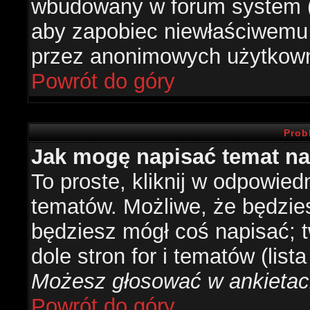
wbudowany w forum system (je
aby zapobiec niewłaściwemu
przez anonimowych użytkow
Powrót do góry
Prob
Jak mogę napisać temat n
To proste, kliknij w odpowied
tematów. Możliwe, że będzie
będziesz mógł coś napisać; 
dole stron for i tematów (list
Możesz głosować w ankietach
Powrót do góry