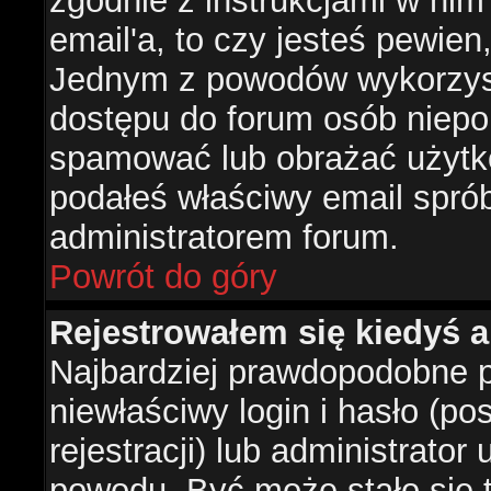
zgodnie z instrukcjami w nim 
email'a, to czy jesteś pewie
Jednym z powodów wykorzysta
dostępu do forum osób niepo
spamować lub obrażać użytko
podałeś właściwy email sprób
administratorem forum.
Powrót do góry
Rejestrowałem się kiedyś a
Najbardziej prawdopodobne p
niewłaściwy login i hasło (po
rejestracji) lub administrator
powodu. Być może stało się t