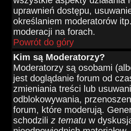
wszystkie aspekty działania 
uprawnień dostępu, usuwani
określaniem moderatorów itp
moderacji na forach.
Powrót do góry
Kim są Moderatorzy?
Moderatorzy są osobami (alb
jest doglądanie forum od cz
zmieniania treści lub usuwan
odblokowywania, przenoszeni
forum, które moderują. Gener
schodzili
z tematu
w dyskusja
nieodpowiednich materiałow.