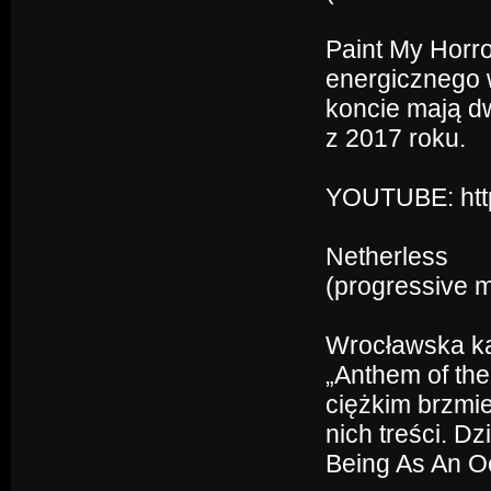
Paint My Horr
energicznego 
koncie mają dw
z 2017 roku.
YOUTUBE: htt
Netherless
(progressive m
Wrocławska kap
„Anthem of the
ciężkim brzmi
nich treści. Dz
Being As An O