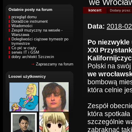
we Wrocław
Ostatnie posty na forum
koncert
Dodany przez:
przegląd domu
Doradźcie instrument
Data:
2018-02
Wiadomości
Zespół muzyczny na wesele -
Warszawa
Dolegliwości ciążowe trymestr po
Po niezwykle
trymestrze
Co pić w ciąży
XXI Przystan
serwis IT i GSM
Kalifornijczy
dobry architekt Szczecin
Zapraszamy na forum
Polski na swój
we wrocławski
Losowi użytkownicy
bombową miesz
która celnie j
Zespół obecni
która spotkała
szczególnie w
zabraknąć tak