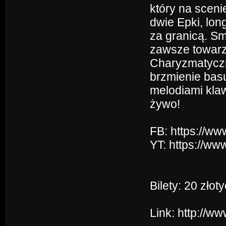
który na sceni
dwie Epki, lon
za granicą. Sm
zawsze towarz
Charyzmatyczny
brzmienie bas
melodiami klaw
żywo!
FB: https://w
YT: https://
Bilety: 20 zło
Link:
http://w