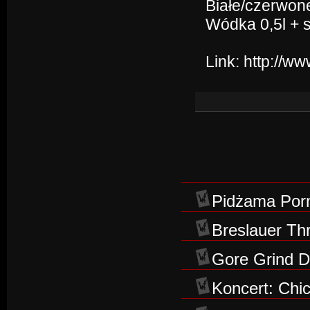
Białe/czerwone
Wódka 0,5l + so
Link:
http://w
Pidżama Po
Breslauer Thr
Gore Grind D
Koncert: Chic