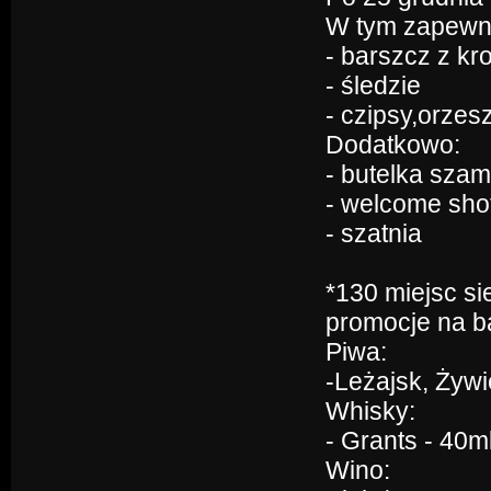
W tym zapewni
- barszcz z kr
- śledzie
- czipsy,orzesz
Dodatkowo:
- butelka sza
- welcome sho
- szatnia
*130 miejsc s
promocje na b
Piwa:
-Leżajsk, Żywie
Whisky:
- Grants - 40ml
Wino: