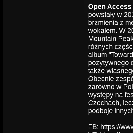
Open Access
powstały w 201
brzmienia z m
wokalem. W 20
Mountain Peak"
różnych części
album "Toward
pozytywnego od
także własneg
Obecnie zespół
zarówno w Pols
występy na fe
Czechach, lecz
podboje innych
FB: https://w