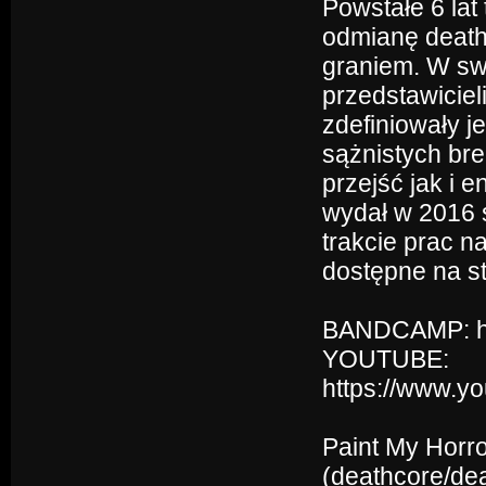
Powstałe 6 la
odmianę death
graniem. W sw
przedstawiciel
zdefiniowały 
sążnistych br
przejść jak i e
wydał w 2016 s
trakcie prac n
dostępne na s
BANDCAMP: ht
YOUTUBE:
https://www.y
Paint My Horr
(deathcore/dea