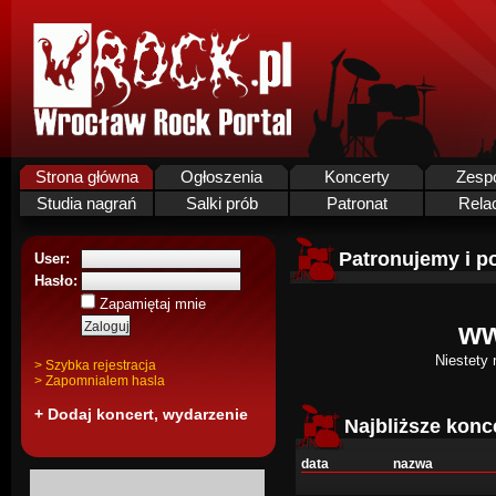
Strona główna
Ogłoszenia
Koncerty
Zesp
Studia nagrań
Salki prób
Patronat
Rela
Patronujemy i p
User:
Hasło:
Zapamiętaj mnie
ww
Niestety
> Szybka rejestracja
> Zapomnialem hasla
+ Dodaj koncert, wydarzenie
Najbliższe konc
data
nazwa