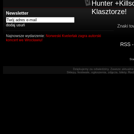
Hunter +Kills
Klasztorze!
Newsletter
Znaki to
Najnowsze wydarzenie:
Norweski Kvelertak zagra autorski
koncert we Wrocławiu!
RSS -
Sta
Dziękujemy za odwiedziny. Zawsze aktualne 
Sklepy, festiwale, ogłoszenia, zdjęcia, bilety. R