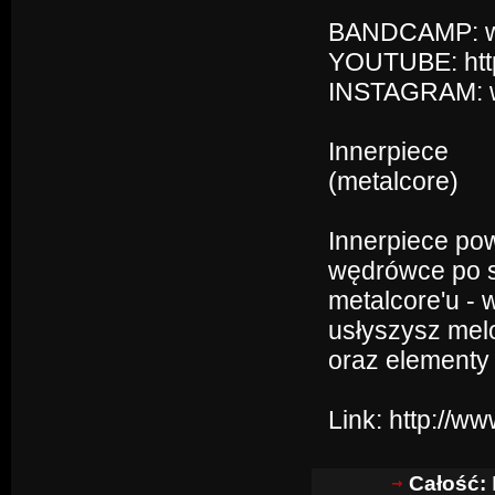
BANDCAMP: w
YOUTUBE: htt
INSTAGRAM: w
Innerpiece
(metalcore)
Innerpiece pow
wędrówce po s
metalcore'u - 
usłyszysz mel
oraz elementy
Link:
http://w
Całość: