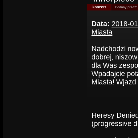
koncert
Dodany przez:
Data:
2018-01
Miasta
Nadchodzi now
dobrej, niszow
dla Was zespoł
Wpadajcie pot
Miasta! Wjazd
Heresy Denie
(progressive d