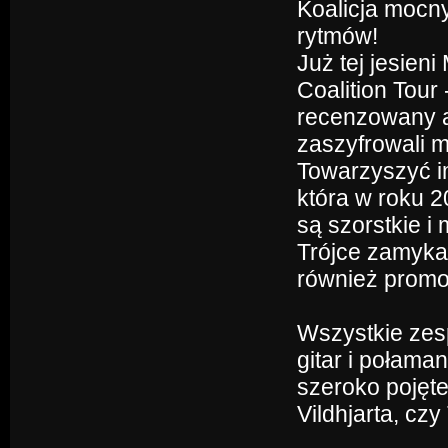
Koalicja mocn
rytmów!
Już tej jesien
Coalition Tour
recenzowany a
zaszyfrowali m
Towarzyszyć im
która w roku 2
są szorstkie 
Trójce zamyka
również promo
Wszystkie zesp
gitar i połama
szeroko pojęt
Vildhjarta, czy 