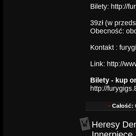
Bilety: http://
39zł (w przeds
Obecność: ob
Kontakt : fur
Link:
http://w
Bilety - kup o
http://furygi
Całość:
C
Heresy Deni
Innerpiece