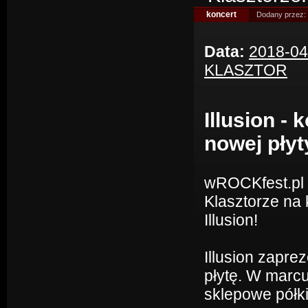
koncert
Dodany przez:
Data:
2018-04
KLASZTOR
Illusion -
nowej płyt
wROCKfest.pl z
Klasztorze na
Illusion!
Illusion zapre
płytę. W marc
sklepowe półki