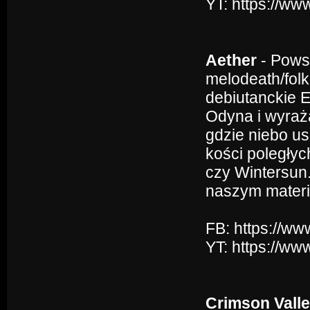
YT: https://
Aether
- Powst
melodeath/folk
debiutanckie E
Odyna i wyraż
gdzie niebo us
kości poległyc
czy Wintersun. 
naszym materi
FB: https://w
YT: https://
Crimson Vall