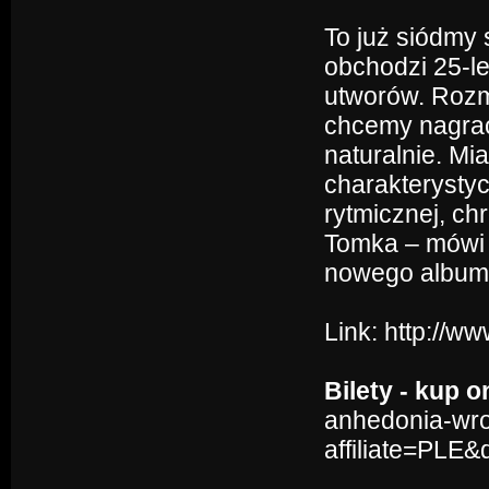
To już siódmy
obchodzi 25-lec
utworów. Rozma
chcemy nagrac
naturalnie. Mia
charakterystyc
rytmicznej, ch
Tomka – mówi
nowego album
Link:
http://w
Bilety - kup o
anhedonia-wro
affiliate=PLE