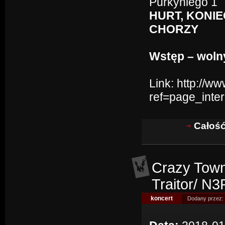
Purkyniego 1
HURT, KONIE
CHORZY
Wstęp – woln
Link:
http://w
ref=page_inter
Całość
Crazy Town
Traitor/ N
koncert
Dodany przez: