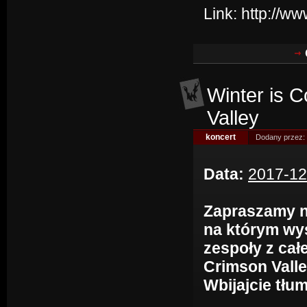
Link:
http://w
Winter is 
Valley
koncert
Dodany przez:
Data:
2017-12
Zapraszamy n
na którym wys
zespoły z cał
Crimson Valle
Wbijajcie tłu