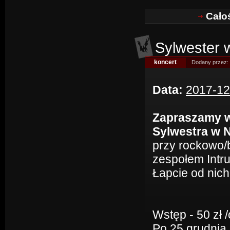
Cało
Sylwester 
koncert
Dodany przez:
Data:
2017-12
Zapraszamy w
Sylwestra w 
przy rockowo/
zespołem Intru
Łapcie od nic
Wstęp - 50 zł /
Po 25 grudnia i