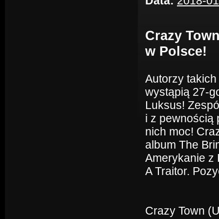
Data:
2018-01
Crazy Town
w Polsce!
Autorzy takich 
wystąpią 27-g
Luksus! Zespó
i z pewnością
nich moc! Cra
album The Bri
Amerykanie z 
A Traitor. Poz
Crazy Town (