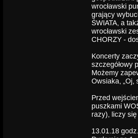
wrocławski pu
grający wybuc
ŚWIATA, a tak
wrocławski z
CHORZY - dosk
Koncerty zacz
szczegółowy p
Możemy zapewn
Owsiaka, „Oj, 
Przed wejście
puszkami WOŚP 
razy), liczy si
13.01.18 godz.