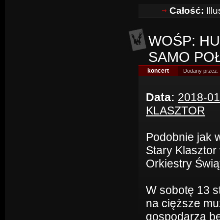
Całość:
Ill
WOŚP: HU
SAMO POŁ
koncert
Dodany przez:
Data:
2018-01
KLASZTOR
Podobnie jak 
Stary Klasztor
Orkiestry Świ
W sobotę 13 st
na cięższe mu
gospodarza bę