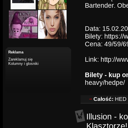
Bartender. Ob
Data: 15.02.20
Bilety: https:
Cena: 49/59/69
Reklama
Link:
http://w
Zareklamuj się
Kolumny i glosniki
Bilety - kup o
heavy/hedpe/
Całość:
HED p
Illusion - 
Klasztorze!