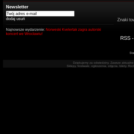
Newsletter
Znaki to
Najnowsze wydarzenie:
Norweski Kvelertak zagra autorski
koncert we Wrocławiu!
RSS -
Sta
Dziękujemy za odwiedziny. Zawsze aktualne 
Sklepy, festiwale, ogłoszenia, zdjęcia, bilety. R