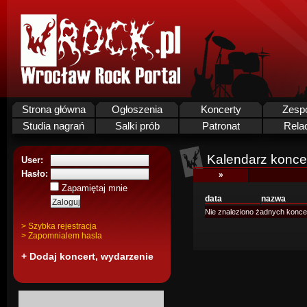
Strona główna
Ogłoszenia
Koncerty
Zesp
Studia nagrań
Salki prób
Patronat
Rela
Kalendarz koncer
User:
Hasło:
»
Zapamiętaj mnie
data
nazwa
Nie znaleziono żadnych konce
> Szybka rejestracja
> Zapomnialem hasla
+ Dodaj koncert, wydarzenie