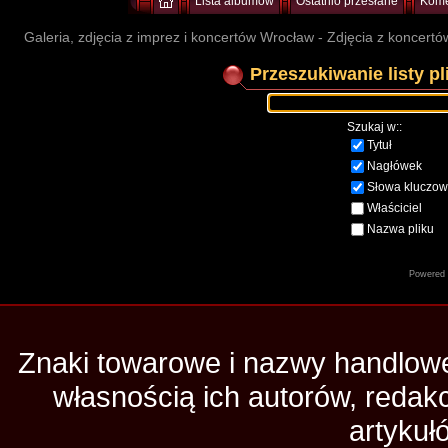
Lista albumów
Ostatnio przesłane
Kome
Galeria, zdjęcia z imprez i koncertów Wrocław - Zdjęcia z koncertów
Przeszukiwanie listy p
Szukaj w::
Tytuł
Nagłówek
Słowa kluczo
Właściciel
Nazwa pliku
Powered
Znaki towarowe i nazwy handlowe 
własnością ich autorów, redak
artykuł