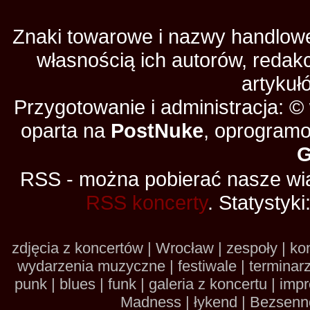
Znaki towarowe i nazwy handlowe 
własnością ich autorów, redak
artykuł
Przygotowanie i administracja: 
oparta na
PostNuke
, oprogramo
RSS - można pobierać nasze wia
RSS koncerty
. Statystyki
zdjęcia z koncertów | Wrocław | zespoły | kon
wydarzenia muzyczne | festiwale | terminarze 
punk | blues | funk | galeria z koncertu | im
Madness | łykend | Bezsennoś