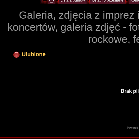
Lista albumów
Ostatnio przesłane
Kome
Galeria, zdjęcia z imprez
koncertów, galeria zdjęć - f
rockowe, f
Ulubione
Brak pl
Powered