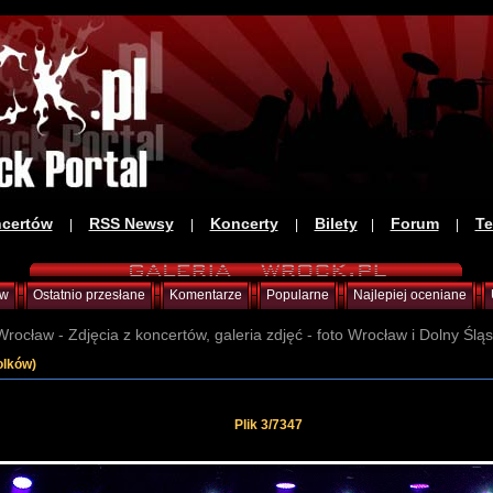
ncertów
RSS Newsy
Koncerty
Bilety
Forum
Te
|
|
|
|
|
ów
Ostatnio przesłane
Komentarze
Popularne
Najlepiej oceniane
Wrocław - Zdjęcia z koncertów, galeria zdjęć - foto Wrocław i Dolny Ślą
olków)
Plik 3/7347