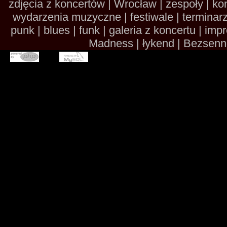
zdjęcia z koncertów | Wrocław | zespoły | kon
wydarzenia muzyczne | festiwale | terminarze 
punk | blues | funk | galeria z koncertu | im
Madness | łykend | Bezsennoś