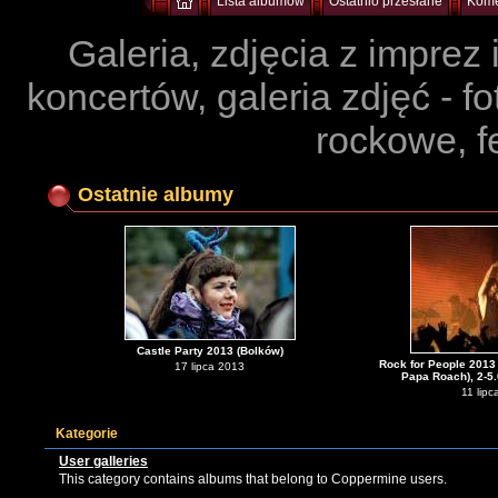
Lista albumów
Ostatnio przesłane
Kome
Galeria, zdjęcia z imprez
koncertów, galeria zdjęć - f
rockowe, f
Ostatnie albumy
Castle Party 2013 (Bolków)
Rock for People 2013 
17 lipca 2013
Papa Roach), 2-5
11 lipc
Kategorie
User galleries
This category contains albums that belong to Coppermine users.