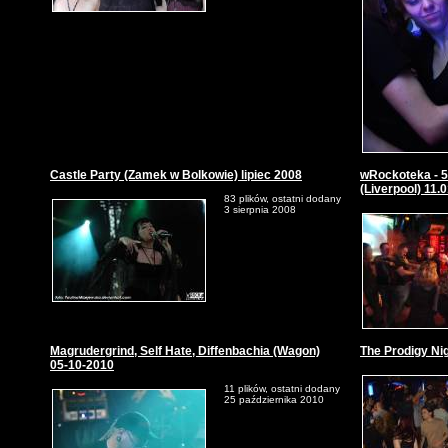
Castle Party (Zamek w Bolkowie) lipiec 2008
wRockoteka - 5
(Liverpool) 11.
83 plików, ostatni dodany
3 sierpnia 2008
Magrudergrind, Self Hate, Diffenbachia (Wagon)
The Prodigy Nig
05-10-2010
11 plików, ostatni dodany
25 października 2010