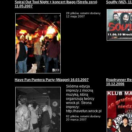
Spiral Out Tool Night + koncert Ibago (Strefa zero)
Soulfly (WZ), 1
11.05.2007
28 plików, ostatni dodany
12 maja 2007
Have Fun Pantera Party (Wagon) 16.03.2007
Roadrunner Re
10.12.2006
Siódma edycja
imprezy z mocną
muzyką, którą
organizują twórcy
wrock.pl. Strona
imprezy:
http://havefun.wrock.pl
82 plików, ostatni dodany
20 marca 2007