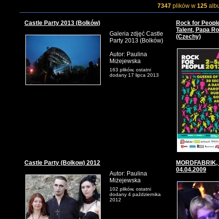
7347
plików w
125
alb
Castle Party 2013 (Bolków)
Rock for Peopl
Talent, Papa Ro
Galeria zdjęć Castle
(Czechy)
Party 2013 (Bolków)
Autor: Paulina
Miżejewska
163 plików, ostatni
dodany 17 lipca 2013
Castle Party (Bolkow) 2012
MORDFABRIK, L
04.04.2009
Autor: Paulina
Miżejewska
102 plików, ostatni
dodany 4 października
2012