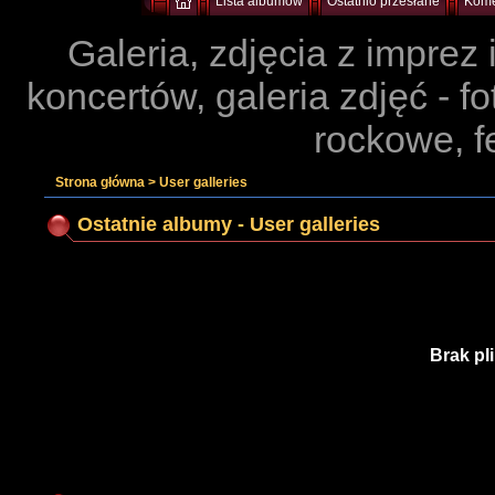
Lista albumów
Ostatnio przesłane
Kome
Galeria, zdjęcia z imprez
koncertów, galeria zdjęć - f
rockowe, f
Strona główna
>
User galleries
Ostatnie albumy - User galleries
Brak pl