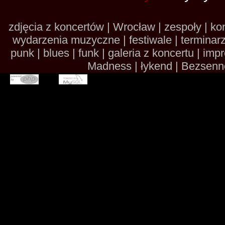
zdjęcia z koncertów | Wrocław | zespoły | kon
wydarzenia muzyczne | festiwale | terminarze 
punk | blues | funk | galeria z koncertu | im
Madness | łykend | Bezsennoś