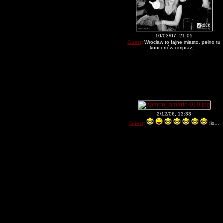
10/03/07, 21:05
Guest
: Wrocław to fajne miasto, pełno tu
koncertów i impraz,...
2/12/06, 13:33
Guest
:
:lo...