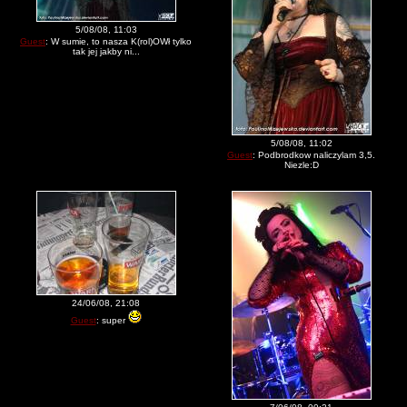
5/08/08, 11:03
Guest
: W sumie, to nasza K(rol)OWł tylko
tak jej jakby ni...
5/08/08, 11:02
Guest
: Podbrodkow naliczylam 3,5.
Niezle:D
24/06/08, 21:08
Guest
: super