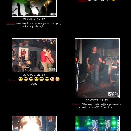
21/04/07, 17:42
Guest
: świetny koncert,wszystkie zespoły
pokazały klasąT ...
30/03/07, 21:13
Guest
:
:oop...
26/03/07, 18:43
Guest
: Dlaczego więcej jak połowa to
zdjęcia Know?? Przecież ...