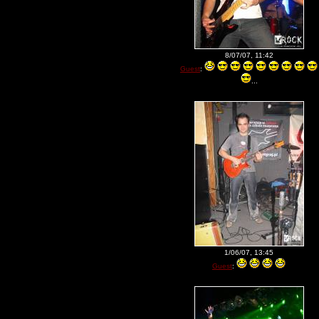
8/07/07, 11:42
Guest
:
...
1/06/07, 13:45
Guest
: