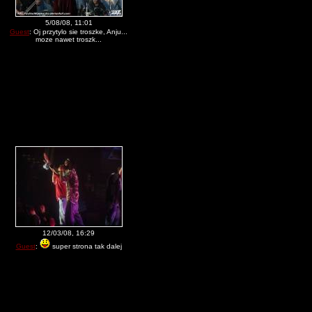
5/08/08, 11:01
Guest
: Oj przytylo sie troszke, Anju...
moze nawet troszk...
12/03/08, 16:29
Guest
:
super strona tak dalej