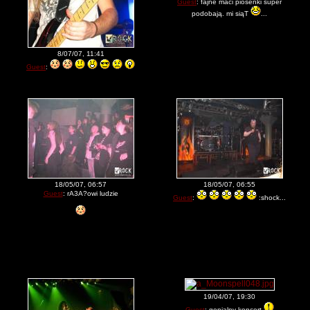
Guest
: fajne maci piosenki super
podobają. mi siąT
...
8/07/07, 11:41
Guest
:
18/05/07, 06:57
18/05/07, 06:55
Guest
: rA3A?owi ludzie
Guest
:
:shock...
19/04/07, 19:30
Guest
: genialny koncert