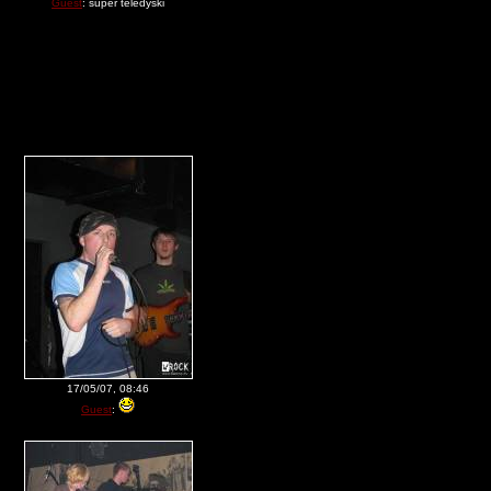
Guest
: super teledyski
17/05/07, 08:46
Guest
: