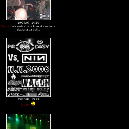
19/04/07, 14:10
Guest
: cala seria chyba komorka robiona.
slabizna az boli...
15/03/07, 13:29
Guest
: