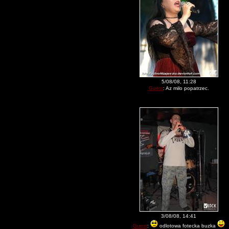
5/08/08, 11:28
Guest
: Az milo popatrzec.
3/08/08, 14:41
Guest
:
odlotowa fotecka buzka