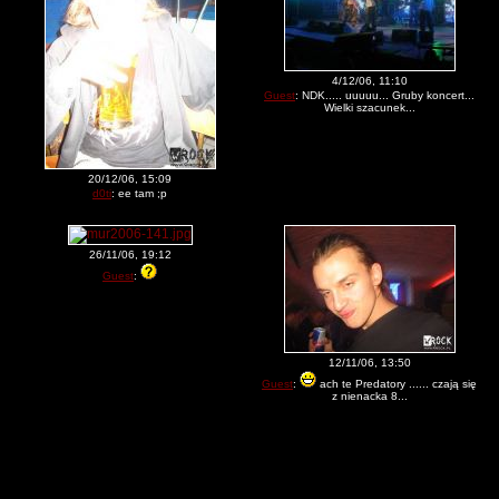
4/12/06, 11:10
Guest
: NDK..... uuuuu... Gruby koncert...
Wielki szacunek...
20/12/06, 15:09
d0ti
: ee tam ;p
26/11/06, 19:12
Guest
:
12/11/06, 13:50
Guest
:
ach te Predatory ...... czają się
z nienacka 8...