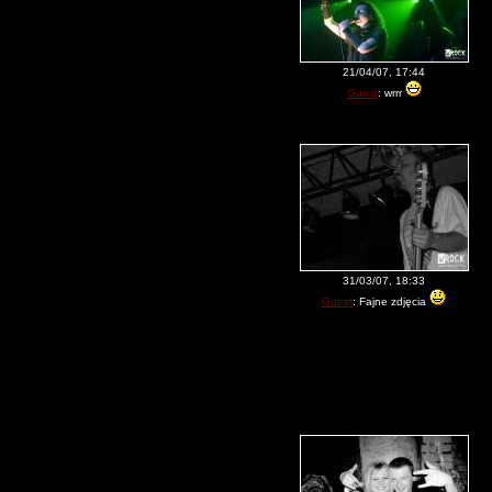
21/04/07, 17:44
Guest
: wrrr
31/03/07, 18:33
Guest
: Fajne zdjęcia