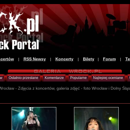
ncertów
RSS Newsy
Koncerty
Bilety
Forum
Te
|
|
|
|
|
ów
Ostatnio przesłane
Komentarze
Popularne
Najlepiej oceniane
Wrocław - Zdjęcia z koncertów, galeria zdjęć - foto Wrocław i Dolny Ślą