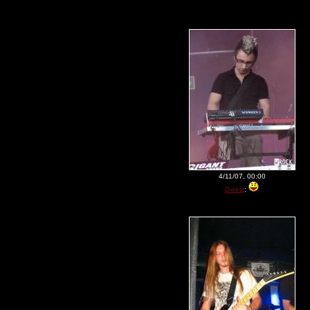
4/11/07, 00:00
Guest
: