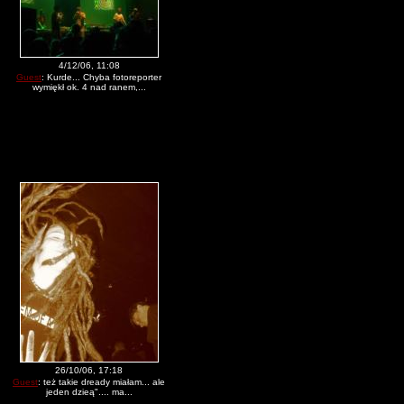
4/12/06, 11:08
Guest
: Kurde... Chyba fotoreporter
wymiękł ok. 4 nad ranem,...
26/10/06, 17:18
Guest
: też takie dready miałam... ale
jeden dzieą".... ma...