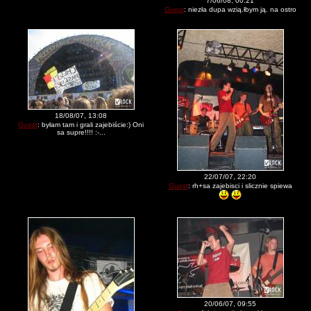
7/06/08, 00:21
Guest
: niezła dupa wzią.łbym ją. na ostro
18/08/07, 13:08
Guest
: byłam tam i grali zajebiście:) Oni
sa supre!!!! :-...
22/07/07, 22:20
Guest
: rh+sa zajebisci i slicznie spiewa
20/06/07, 09:55