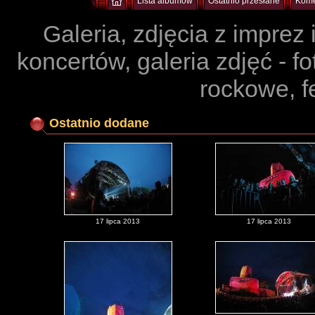
Lista albumów
Ostatnio przesłane
Kome
Galeria, zdjęcia z imprez
koncertów, galeria zdjęć - f
rockowe, f
Ostatnio dodane
17 lipca 2013
17 lipca 2013