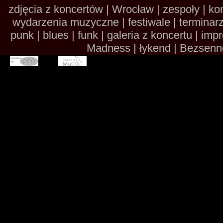
zdjęcia z koncertów | Wrocław | zespoły | kon
wydarzenia muzyczne | festiwale | terminarze 
punk | blues | funk | galeria z koncertu | im
Madness | łykend | Bezsennoś