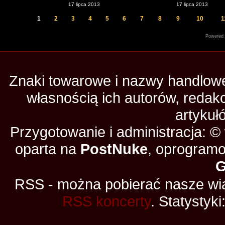
17 lipca 2013
17 lipca 2013
1
2
3
4
5
6
7
8
9
10
1
Powered
Znaki towarowe i nazwy handlowe 
własnością ich autorów, redak
artykuł
Przygotowanie i administracja: 
oparta na
PostNuke
, oprogramo
RSS - można pobierać nasze wia
RSS koncerty
. Statystyki