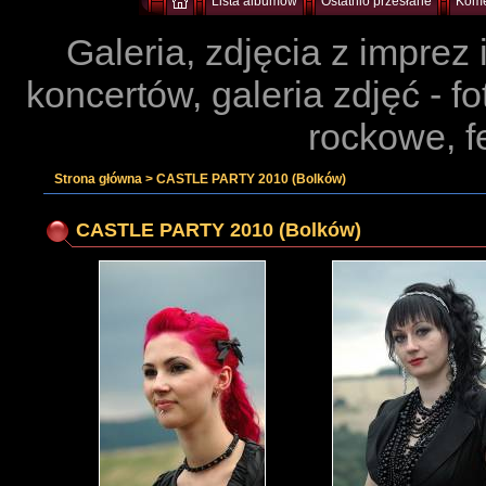
Lista albumów
Ostatnio przesłane
Kome
Galeria, zdjęcia z imprez
koncertów, galeria zdjęć - f
rockowe, f
Strona główna
>
CASTLE PARTY 2010 (Bolków)
CASTLE PARTY 2010 (Bolków)