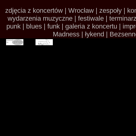
zdjęcia z koncertów | Wrocław | zespoły | kon
wydarzenia muzyczne | festiwale | terminarze 
punk | blues | funk | galeria z koncertu | im
Madness | łykend | Bezsennoś