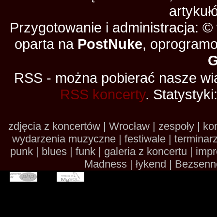
artykuł
Przygotowanie i administracja: 
oparta na
PostNuke
, oprogramo
RSS - można pobierać nasze wia
RSS koncerty
. Statystyki
zdjęcia z koncertów | Wrocław | zespoły | kon
wydarzenia muzyczne | festiwale | terminarze 
punk | blues | funk | galeria z koncertu | im
Madness | łykend | Bezsennoś