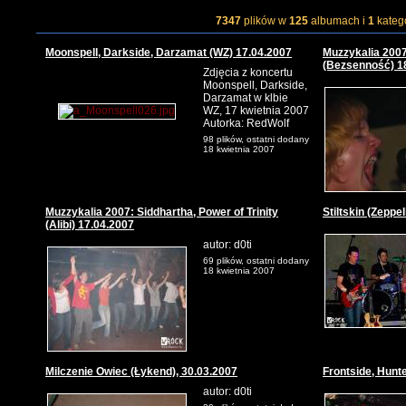
7347
plików w
125
albumach i
1
kateg
Moonspell, Darkside, Darzamat (WZ) 17.04.2007
Muzzykalia 2007
(Bezsenność) 1
Zdjęcia z koncertu
Moonspell, Darkside,
Darzamat w klbie
WZ, 17 kwietnia 2007
Autorka: RedWolf
98 plików, ostatni dodany
18 kwietnia 2007
Muzzykalia 2007: Siddhartha, Power of Trinity
Stiltskin (Zeppe
(Alibi) 17.04.2007
autor: d0ti
69 plików, ostatni dodany
18 kwietnia 2007
Milczenie Owiec (Łykend), 30.03.2007
Frontside, Hunt
autor: d0ti