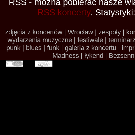
RSS - można pobierać nasze wia
RSS koncerty
. Statystyki
zdjęcia z koncertów | Wrocław | zespoły | kon
wydarzenia muzyczne | festiwale | terminarze 
punk | blues | funk | galeria z koncertu | im
Madness | łykend | Bezsennoś