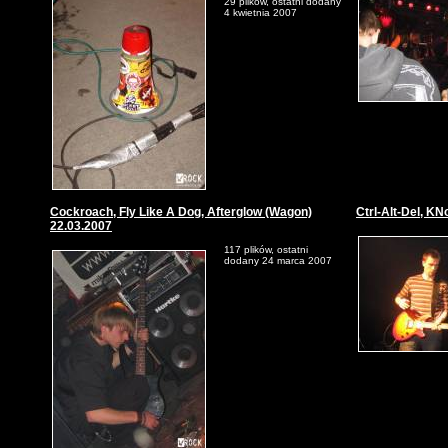
29 plików, ostatni dodany
4 kwietnia 2007
Cockroach, Fly Like A Dog, Afterglow (Wagon)
Ctrl-Alt-Del, K
22.03.2007
117 plików, ostatni
dodany 24 marca 2007