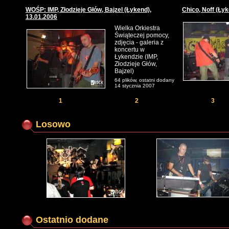
WOŚP: IMP, Złodzieje Głów, Bajzel (Łykend),
Chico, Noff (Łyk
13.01.2006
Wielka Orkiestra
Świąteczej pomocy,
zdjęcia - galeria z
koncertu w
Łykendzie (IMP,
Złodzieje Głów,
Bajzel)
64 plików, ostatni dodany
14 stycznia 2007
1
2
3
Losowo
Ostatnio dodane