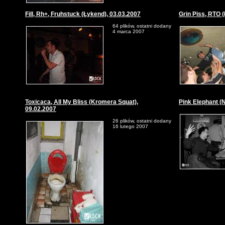
Fill, Rh+, Fruhstuck (Łykend), 03.03.2007
Grin Piss, RTO 
64 plików, ostatni dodany
4 marca 2007
Toxicaca, All My Bliss (Kromera Squat),
Pink Elephant (
09.02.2007
26 plików, ostatni dodany
16 lutego 2007