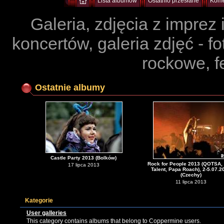
Lista albumów
Ostatnio przesłane
Kome
Galeria, zdjęcia z imprez
koncertów, galeria zdjęć - f
rockowe, f
Ostatnie albumy
Castle Party 2013 (Bolków)
Rock for People 2013 (QOTSA, 
17 lipca 2013
Talent, Papa Roach), 2-5.07.2
(Czechy)
11 lipca 2013
Kategorie
User galleries
This category contains albums that belong to Coppermine users.