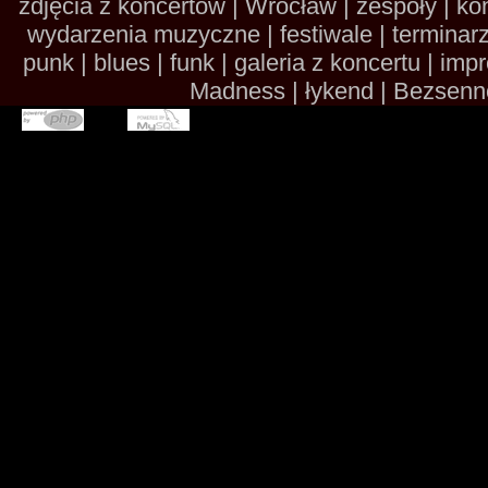
zdjęcia z koncertów | Wrocław | zespoły | kon
wydarzenia muzyczne | festiwale | terminarze 
punk | blues | funk | galeria z koncertu | im
Madness | łykend | Bezsennoś