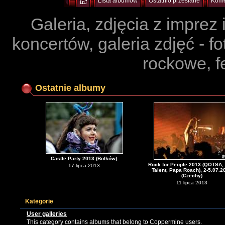
Lista albumów
Ostatnio przesłane
Kome
Galeria, zdjęcia z imprez
koncertów, galeria zdjęć - f
rockowe, f
Ostatnie albumy
Castle Party 2013 (Bolków)
Rock for People 2013 (QOTSA, 
17 lipca 2013
Talent, Papa Roach), 2-5.07.2
(Czechy)
11 lipca 2013
Kategorie
User galleries
This category contains albums that belong to Coppermine users.