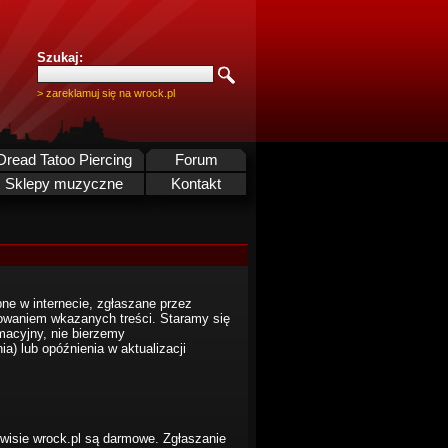
Szukaj:
> zareklamuj się na wrock.pl
Dread Tatoo Piercing
Forum
Sklepy muzyczne
Kontakt
ne w internecie, zgłaszane przez
waniem wkazanych treści. Staramy się
macyjny, nie bierzemy
a) lub opóźnienia w aktualizacji
rwisie wrock.pl są darmowe. Zgłaszanie