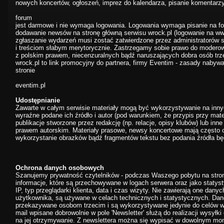
nowych koncertów, ogłoszeń, imprez do kalendarza, pisanie komentarzy
forum
jest darmowe i nie wymaga logowania. Logowania wymaga pisanie na for
dodawanie newsów na stronę główną serwisu wrock.pl (logowanie na w
zgłaszanie wydarzeń musi zostać zatwierdzone przez administratorów 
i treściom słabym merytorycznie. Zastrzegamy sobie prawo do moderow
z polskim prawem, niecenzuralnych bądź naruszających dobra osób trze
wrock.pl to link promocyjny do partnera, firmy Eventim - zasady nabywan
stronie
eventim.pl
Udostępnianie
Zawarte w całym serwisie materiały mogą być wykorzystywanie na inn
wyraźne podane ich źródło i autor (pod warunkiem, że przypis przy mater
publikacje stworzone przez redakcję (np. relacje, opisy klubów) lub inne
prawem autorskim. Materiały prasowe, newsy koncertowe mają często c
wykorzystanie obrazków bądź fragmentów tekstu bez podania źródła bę
Ochrona danych osobowych
Szanujemy prywatność czytelników - podczas Waszego pobytu na stron
informacje, które są przechowywane w logach serwera oraz jako statyst
IP, typ przeglądarki klienta, data i czas wizyty. Nie zawierają one dany
użytkownika, są używane w celach technicznych i statystycznych. Dane
przekazywane osobom trzecim i są wykorzystywane jedynie do celów w
mail wpisane dobrowolnie w pole 'Newsletter' służą do realizacji wysyłk
na jej otrzymywanie. Z newslettera można się wypisać w dowolnym mo