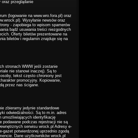
 oraz przeglądanie
um (logowanie na www.wro.fora.pl) oraz
ww.wrock.pl). Wysyłanie newsów oraz
strony - zapobiega to wpisom spamerów
ania bądź usuwania treści niezgodnych
cich. Oferty biletów prezentowane na
ia biletów i regulamin znajduje się na
ych stronach WWW jeśli zostanie
iale nie stanowi inaczej). Są to
 osoby, tekst często chroniony jest
harakter promocyjny. Kopiowanie,
dą przez nas ścigane.
ie zbieramy jedynie standardowe
yki odwiedzalności. Są to m.in. adres
ch umożliwiających identyfikację
 podawane podczas rejestracji nie są
ewnętrznych serwisu wrock.pl Adresy e-
i e-gazet potwierdzonej uprzednio zgodą
mencie. Dane uzytkowników wrock.pl