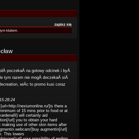
zapisz się
tym klubem.
ocław
lÄ poczekaÄ na gotowy odcinek i byÄ
ale tym razem nie mogÄ doczekaÄ siÄ
Recreation, wiÄc to promo kusi coraz
 15:28:24
rl=http://nexiumonline.ru/]is there a
 minimum of 15 mins prior to food or at
ardenafil) will certainly aid
ion[/url] you to obtain your hard
 making use of other skin items after
augmentin.webcam/]buy augmentin[/url]
m. This lowers
nisone[/url] your possibility of ending