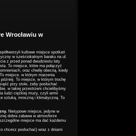
we Wrocławiu w
współtworzyli kultowe miejsce spotkań
czny w sześciokatnym baraku na ul.
cia z przed ponad dwudziestu laty
ta. To miejsce, które ma połączyć
pomnieniach, oraz chwilę obecną, kiedy
 To miejsce, w którym marzenia
 później. To miejsce, w którym trochę
asiąść przy stole, żeby posłuchać
bie, w takiej przestrzeni chcielibyśmy
 ludzi ciężkiej muzy, czyli armii
e sztuką, mroczną i klimatyczną. To
zny.
Nietypowe miejsce, jedyne w
rdziej dobra zabawa w atmosferze
o szczególne miejsce ma dać każdemu
co chcesz posłuchać) wraz z dniami