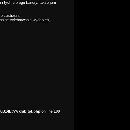
 tych u progu kariery, także jam
przestrzeni,
ólne celebrowanie wydarzeń,
86B14E%%klub.tpl.php
on line
100