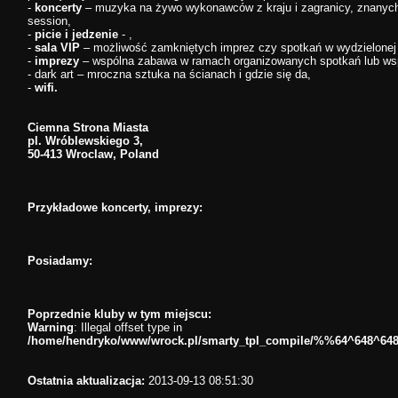
-
koncerty
– muzyka na żywo wykonawców z kraju i zagranicy, znanych i
session,
-
picie i jedzenie
- ,
-
sala VIP
– możliwość zamkniętych imprez czy spotkań w wydzielonej 
-
imprezy
– wspólna zabawa w ramach organizowanych spotkań lub wsp
- dark art – mroczna sztuka na ścianach i gdzie się da,
-
wifi.
Ciemna Strona Miasta
pl. Wróblewskiego 3,
50-413 Wroclaw, Poland
Przykładowe koncerty, imprezy:
Posiadamy:
Poprzednie kluby w tym miejscu:
Warning
: Illegal offset type in
/home/hendryko/www/wrock.pl/smarty_tpl_compile/%%64^648^64
Ostatnia aktualizacja:
2013-09-13 08:51:30