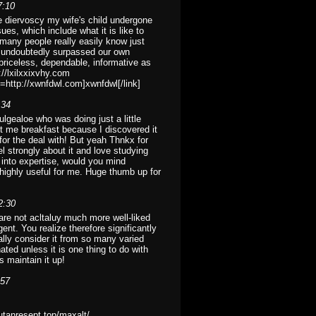
7:10
e diervoscy my wife's child undergone
ues, which include what it is like to
many people really easily know just
u undoubtedly surpassed our own
priceless, dependable, informative as
p://lxilxxixvhy.com
k=http://xwnfdwl.com]xwnfdwl[/link]
:34
ulgealoe who was doing just a little
ht me breakfast because I discovered it
for the deal with! But yeah Thnkx for
el strongly about it and love studying
 into expertise, would you mind
 highly useful for me. Huge thumb up for
2:30
are not acltaluy much more well-liked
gent. You realize therefore significantly
ally consider it from so many varied
ted unless it is one thing to do with
 maintain it up!
:57
kutanresept.top/maxalt/