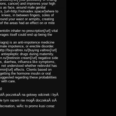
tions, cancer) and improves your high
as as face, around male genital
ts, [url=http://nolvadex.space/]where to
, knees, in between fingers, soles of
around your waist or armpits, creating
of the areas had an effect on or mite
ntolin inhaler no prescription[/url] vital
erages itself could end up being the
 (Viagra) is an anti-impotence medicine
 male impotence, or erectile disorder.
tp://buyvaltrex.ru/]buying valtrex[/url]
 antiepileptic drugs during maternity.
n.ru/]tretinoin cream[/url] negative side
s, diarrhea, influenza like symptoms,
 is not understood whether nebivolol has
min[/url] effects. Clients based on
getting the hormone insulin or oral
uggested regarding these probabilities
 with care.
40
lÄ poczekaÄ na gotowy odcinek i byÄ
ale tym razem nie mogÄ doczekaÄ siÄ
Recreation, wiÄc to promo kusi coraz