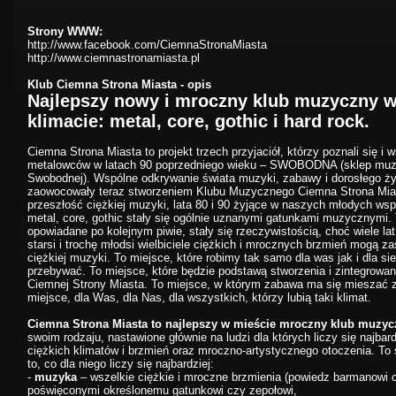
Strony WWW:
http://www.facebook.com/CiemnaStronaMiasta
http://www.ciemnastronamiasta.pl
Klub Ciemna Strona Miasta - opis
Najlepszy nowy i mroczny klub muzyczny 
klimacie: metal, core, gothic i hard rock.
Ciemna Strona Miasta to projekt trzech przyjaciół, którzy poznali się i 
metalowców w latach 90 poprzedniego wieku – SWOBODNA (sklep muzy
Swobodnej). Wspólne odkrywanie świata muzyki, zabawy i dorosłego ży
zaowocowały teraz stworzeniem Klubu Muzycznego Ciemna Strona Mias
przeszłość ciężkiej muzyki, lata 80 i 90 żyjące w naszych młodych ws
metal, core, gothic stały się ogólnie uznanymi gatunkami muzycznymi.
opowiadane po kolejnym piwie, stały się rzeczywistością, choć wiele lat
starsi i trochę młodsi wielbiciele ciężkich i mrocznych brzmień mogą z
ciężkiej muzyki. To miejsce, które robimy tak samo dla was jak i dla sie
przebywać. To miejsce, które będzie podstawą stworzenia i zintegrowania
Ciemnej Strony Miasta. To miejsce, w którym zabawa ma się mieszać z
miejsce, dla Was, dla Nas, dla wszystkich, którzy lubią taki klimat.
Ciemna Strona Miasta to najlepszy w mieście mroczny klub muzyc
swoim rodzaju, nastawione głównie na ludzi dla których liczy się najba
ciężkich klimatów i brzmień oraz mroczno-artystycznego otoczenia. T
to, co dla niego liczy się najbardziej:
-
muzyka
– wszelkie ciężkie i mroczne brzmienia (powiedz barmanowi 
poświęconymi określonemu gatunkowi czy zepołowi,