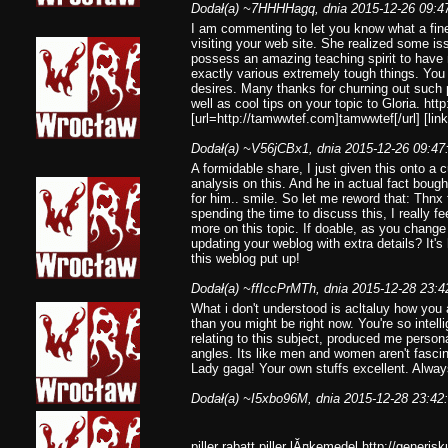
Dodał(a)
~7HHHHagq
, dnia 2015-12-26 09:4
I am commenting to let you know what a fin
visiting your web site. She realized some iss
possess an amazing teaching spirit to have 
exactly various extremely tough things. Yo
desires. Many thanks for churning out such 
well as cool tips on your topic to Gloria. htt
[url=http://tamwwtef.com]tamwwtef[/url] [lin
Dodał(a)
~V56jCBx1
, dnia 2015-12-26 09:47
A formidable share, I just given this onto a c
analysis on this. And he in actual fact boug
for him.. smile. So let me reword that: Thnx 
spending the time to discuss this, I really fe
more on this topic. If doable, as you change
updating your weblog with extra details? It's
this weblog put up!
Dodał(a)
~ffIccPrMTh
, dnia 2015-12-28 23:4
What i don't understood is acltaluy how you 
than you might be right now. You're so intelli
relating to this subject, produced me person
angles. Its like men and women aren't fascina
Lady gaga! Your own stuffs excellent. Always
Dodał(a)
~I5xbo96M
, dnia 2015-12-28 23:42
piller rabatt piller lĂ¤kemedel http://generis