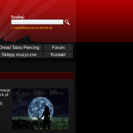
Szukaj:
> zareklamuj się na wrock.pl
Dread Tatoo Piercing
Forum
Sklepy muzyczne
Kontakt
rmacje
ck.pl
l)