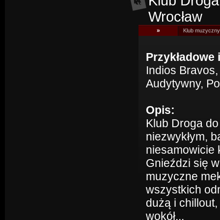
Klub Droga 
Wrocław
»
Klub muzyczny 
Przykładowe 
Indios Bravos,
Audytywny, Po
Opis:
Klub Droga do
niezwykłym, b
niesamowicie 
Gnieździ się 
muzyczne mekki
wszystkich od
dużą i chillou
wokół...