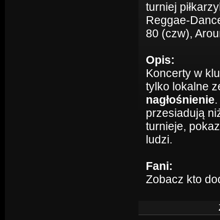
turniej piłkarz
Reggae-Danceha
80 (czw), Aro
Opis:
Koncerty w klu
tylko lokalne 
nagłośnienie
.
przesiadują ni
turnieje, poka
ludzi.
Fani:
Zobacz kto do