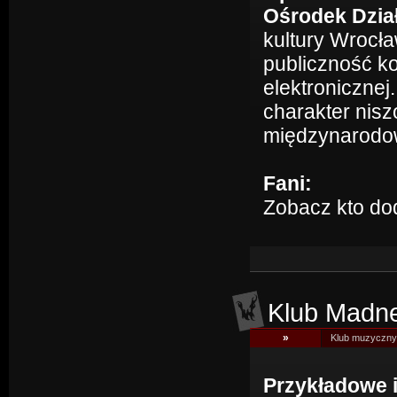
Ośrodek Dział
kultury Wrocła
publiczność ko
elektroniczne
charakter nis
międzynarodow
Fani:
Zobacz kto do
Klub Madn
»
Klub muzyczny
Przykładowe 