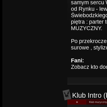
samym sercu W
od Rynku - le
Świebodzkiego
piętra : part
MUZYCZNY.
Po przekrocze
surowe , styli
Fani:
Zobacz kto do
Klub Intro 
»
Klub muzyczny I