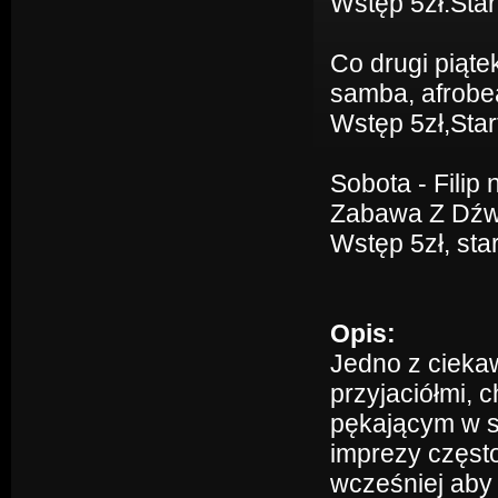
Wstęp 5zł.Star
Co drugi piąte
samba, afrobea
Wstęp 5zł,Star
Sobota - Filip 
Zabawa Z Dźwię
Wstęp 5zł, star
Opis:
Jedno z cieka
przyjaciółmi, 
pękającym w s
imprezy częst
wcześniej aby 