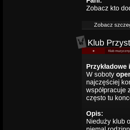
Fani:
Zobacz kto do
Zobacz szczeg
Klub Przys
»
Klub muzyczny 
Przykładowe 
W soboty
open
najczęściej ko
współpracuje z
często tu konc
Opis:
Nieduży klub 
niemal rodzin