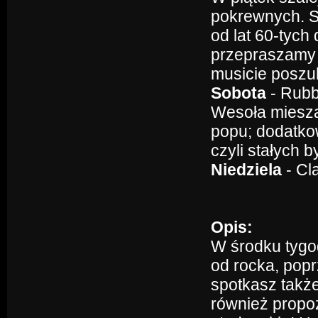
pokrewnych. S
od lat 60-tyc
przepraszamy 
musicie poszuk
Sobota
- Rubb
Wesoła miesza
popu; dodatko
czyli stałych 
Niedziela
- Cl
Opis:
W środku tygo
od rocka, pop
spotkasz także
również propo