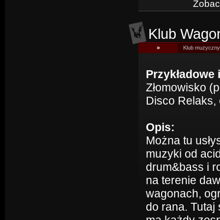
Zobacz
Klub Wago
»
Klub muzyczny 
Przykładowe 
Złomowisko (pn
Disco Relaks, 
Opis:
Można tu usły
muzyki od acid
drum&bass i r
na terenie d
wagonach, ogró
do rana. Tuta