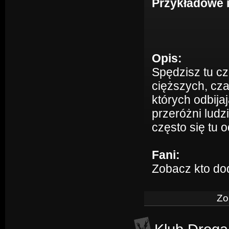
Przykładowe 
Opis:
Spędzisz tu c
cięższych, cza
których odbija
przeróżni ludz
często się tu 
Fani:
Zobacz kto do
Zo