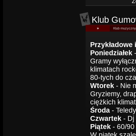
Z
Klub Gumo
»
Klub muzyczny
Przykładowe 
Poniedziałek
Gramy wyłączn
klimatach rock
80-tych do cz
Wtorek
- Nie 
Gryziemy, dra
ciężkich klima
Środa
- Teledy
Czwartek
- Dj
Piątek
- 60/90
W piątek szal