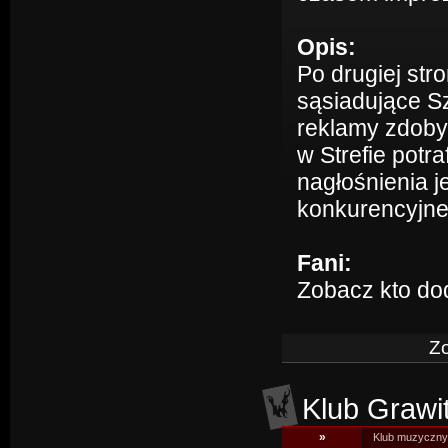
Opis:
Po drugiej str
sąsiadujące Sz
reklamy zdoby
w Strefie potr
nagłośnienia j
konkurencyjne,
Fani:
Zobacz kto do
Zo
Klub Grawi
»
Klub muzyczny