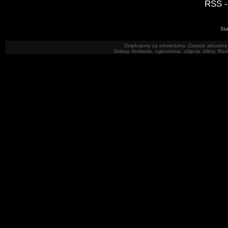
RSS -
Sta
Dziękujemy za odwiedziny. Zawsze aktualne 
Sklepy, festiwale, ogłoszenia, zdjęcia, bilety. R