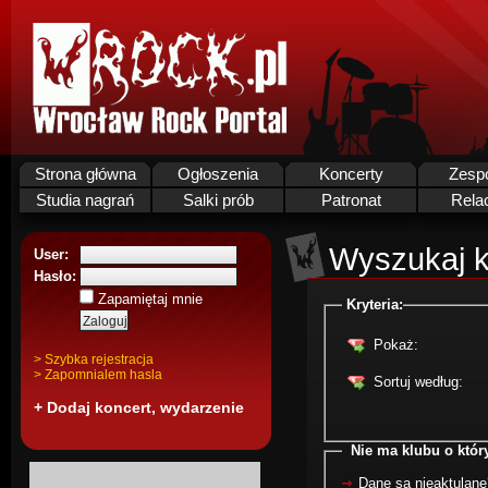
Strona główna
Ogłoszenia
Koncerty
Zesp
Studia nagrań
Salki prób
Patronat
Rela
Wyszukaj k
User:
Hasło:
Zapamiętaj mnie
Kryteria:
Pokaż:
> Szybka rejestracja
> Zapomnialem hasla
Sortuj według:
+ Dodaj koncert, wydarzenie
Nie ma klubu o któr
Dane są nieaktulane