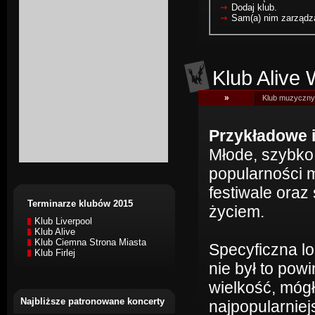
Dodaj klub.
Sam(a) nim zarządza
Klub Alive
»
Klub muzyczny 
Przykładowe 
Młode, szybko
popularności m
festiwale oraz 
Terminarze klubów 2015
życiem.
Klub Liverpool
Klub Alive
Klub Ciemna Strona Miasta
Specyficzna lo
Klub Firlej
nie był to pow
wielkość, móg
Najbliższe patronowane koncerty
najpopularnie