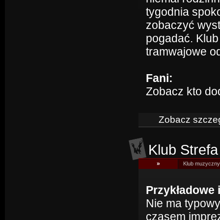
tygodnia spok
zobaczyć wyst
pogadać. Klub 
tramwajowe od 
Fani:
Zobacz kto do
Zobacz szczeg
Klub Stref
»
Klub muzyczny 
Przykładowe 
Nie ma typowy
czasem imprez