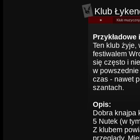
Klub Łyken
»
Klub muzyczny
Przykładowe 
Ten klub żyje,
festiwalem Wr
się często i ni
w powszednie 
czas - nawet p
szantach.
Opis:
Dobra knajpa 
5 Nutek (w tym
Z klubem powi
przeglądy. Mi