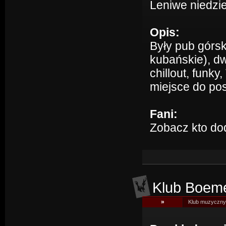
Leniwe niedziel
Opis:
Były pub górsk
kubańskie), dwi
chillout, funk
miejsce do po
Fani:
Zobacz kto do
Klub Boem
»
Klub muzyczny