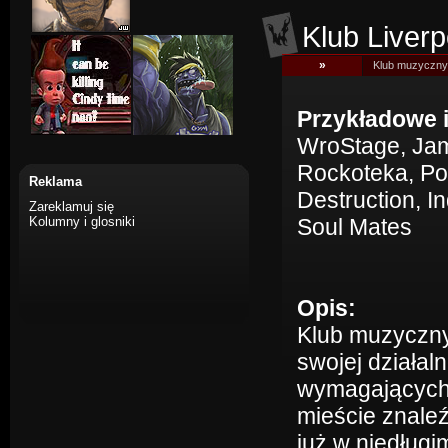
Klub Liver
»
Klub muzyczny 
Przykładowe 
WroStage, Jam
Rockoteka, Poo
Reklama
Destruction, I
Zareklamuj się
Kolumny i glosniki
Soul Mates
Opis:
Klub muzyczny
swojej działal
wymagających 
mieście znaleź
już w niedługi