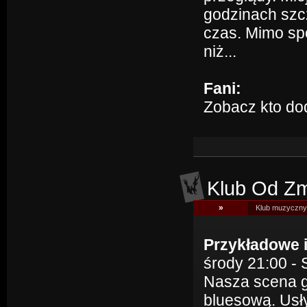
godzinach szc
czas. Mimo spo
niż...
Fani:
Zobacz kto do
Klub Od Zm
»
Klub muzyczny 
Przykładowe 
środy 21:00 -
Nasza scena g
bluesową. Usł