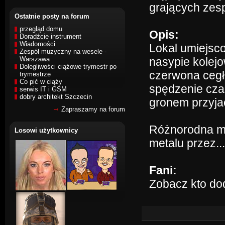
grających zes
Ostatnie posty na forum
przegląd domu
Opis:
Doradźcie instrument
Wiadomości
Lokal umiejsc
Zespół muzyczny na wesele -
Warszawa
nasypie kolejo
Dolegliwości ciążowe trymestr po
czerwona cegła
trymestrze
Co pić w ciąży
spędzenie cza
serwis IT i GSM
dobry architekt Szczecin
gronem przyjac
Zapraszamy na forum
Różnorodna mu
Losowi użytkownicy
metalu przez...
Fani:
Zobacz kto do