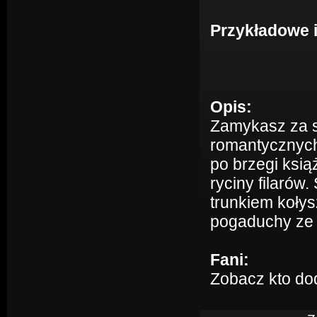
Przykładowe 
Opis:
Zamykasz za so
romantycznych
po brzegi ksią
ryciny filaró
trunkiem kołys
pogaduchy ze 
Fani:
Zobacz kto do