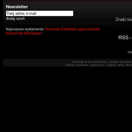
Newsletter
Znaki to
Najnowsze wydarzenie:
Norweski Kvelertak zagra autorski
koncert we Wrocławiu!
RSS -
Sta
Dziękujemy za odwiedziny. Zawsze aktualne 
Sklepy, festiwale, ogłoszenia, zdjęcia, bilety. R