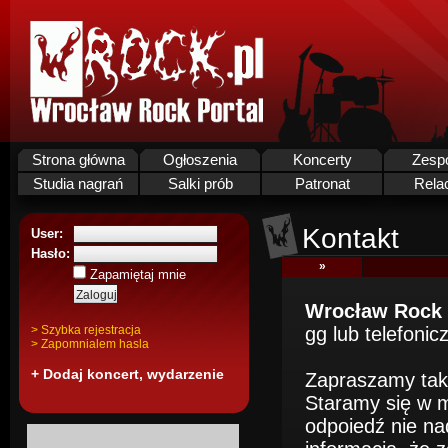
Strona główna
Ogłoszenia
Koncerty
Zesp
Studia nagrań
Salki prób
Patronat
Rela
Kontakt
User:
Hasło:
»
Zapamiętaj mnie
Wrocław Rock 
> Szybka rejestracja
gg lub telefonicz
> Zapomnialem hasla
+ Dodaj koncert, wydarzenie
Zapraszamy ta
Staramy się w m
odpoiedź nie na