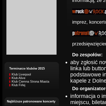
informacją, że 
imprez, koncert
przedsięwzięcie
Do zespołów:
aby zgłosić no
linka lub butt
Terminarze klubów 2015
podstawowe in
Klub Liverpool
Klub Alive
kapele z Doln
Klub Ciemna Strona Miasta
Klub Firlej
Do organizato
informacja o i
miejscu, bilet
Najbliższe patronowane koncerty