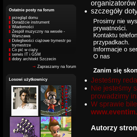
organizatorów 
szczegóły doty
Ostatnie posty na forum
przegląd domu
Prosimy nie wys
Doradźcie instrument
Wiadomości
prywatności
.
Zespół muzyczny na wesele -
Kontaktu telef
Warszawa
Dolegliwości ciążowe trymestr po
przypadkach.
trymestrze
Informacje o se
Co pić w ciąży
serwis IT i GSM
O nas
dobry architekt Szczecin
Zapraszamy na forum
Zanim się skon
Jesteśmy reda
Losowi użytkownicy
Nie jesteśmy 
prowadzimy inn
W sprawie bile
www.eventim.
Autorzy stron