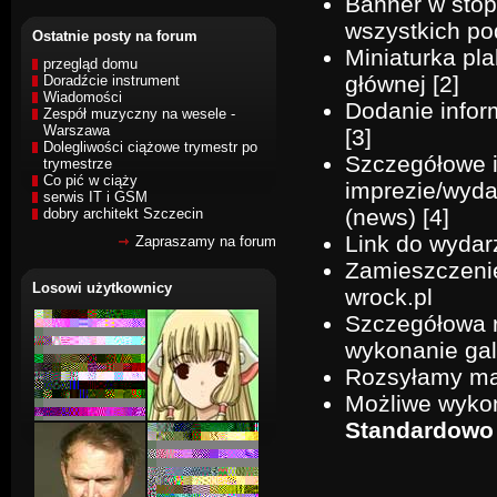
Banner w sto
wszystkich po
Ostatnie posty na forum
Miniaturka pl
przegląd domu
głównej [2]
Doradźcie instrument
Wiadomości
Dodanie infor
Zespół muzyczny na wesele -
Warszawa
[3]
Dolegliwości ciążowe trymestr po
Szczegółowe i
trymestrze
Co pić w ciąży
imprezie/wyda
serwis IT i GSM
(news) [4]
dobry architekt Szczecin
Link do wydar
Zapraszamy na forum
Zamieszczenie
Losowi użytkownicy
wrock.pl
Szczegółowa r
wykonanie gale
Rozsyłamy mai
Możliwe wyk
Standardowo 