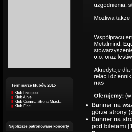
uzgodnienia, s
Możliwa także
Współpracujem
Metalmind, Equ
stowarzyszeni
o.o. oraz festi
Akredytcje dla 
relacji dziennik
nas
Terminarze klubów 2015
Klub Liverpool
Oferujemy:
(w 
Klub Alive
Klub Ciemna Strona Miasta
Banner na wsz
Klub Firlej
górze strony (o
Banner na str
pod biletami [
Najbliższe patronowane koncerty