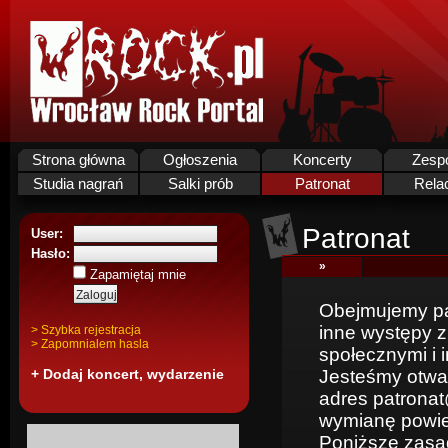
Strona główna
Ogłoszenia
Koncerty
Zesp
Studia nagrań
Salki prób
Patronat
Rela
Patronat
User:
Hasło:
»
Zapamiętaj mnie
Obejmujemy pat
inne występy z
> Szybka rejestracja
> Zapomnialem hasla
społecznymi i 
+ Dodaj koncert, wydarzenie
Jesteśmy otwar
adres patronat
wymianę powie
Poniższe zasad