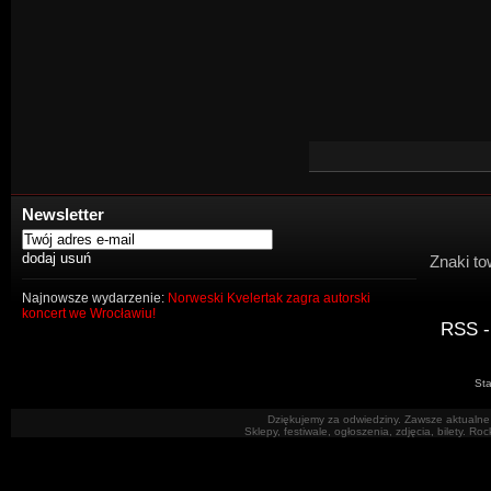
Newsletter
Znaki to
Najnowsze wydarzenie:
Norweski Kvelertak zagra autorski
koncert we Wrocławiu!
RSS -
Sta
Dziękujemy za odwiedziny. Zawsze aktualne 
Sklepy, festiwale, ogłoszenia, zdjęcia, bilety. R