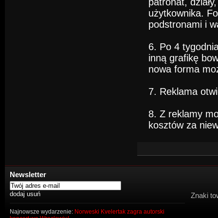
patronat, działy
użytkownika. For
podstronami i w
6. Po 4 tygodni
inną grafikę bo
nowa forma moż
7. Reklama otwi
8. Z reklamy mo
kosztów za niew
Newsletter
Znaki to
Najnowsze wydarzenie:
Norweski Kvelertak zagra autorski