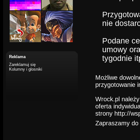
Przygotowan
nie dostar
Podane cen
umowy oraz
tygodnie it
Reklama
Zareklamuj się
Kolumny i glosniki
Możliwe dowolne
przygotowanie in
Wrock.pl należy
oferta indywidua
strony
http://ws
Zapraszamy do 