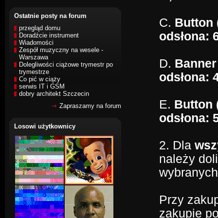
Ostatnie posty na forum
C.
Button 
przegląd domu
odsłona: 6
Doradźcie instrument
Wiadomości
Zespół muzyczny na wesele -
Warszawa
D.
Banner 
Dolegliwości ciążowe trymestr po
trymestrze
odsłona: 4
Co pić w ciąży
serwis IT i GSM
dobry architekt Szczecin
E.
Button 
Zapraszamy na forum
odsłona: 5
Losowi użytkownicy
2. Dla
wsz
należy dol
wybranych 
Przy zakup
zakupie po