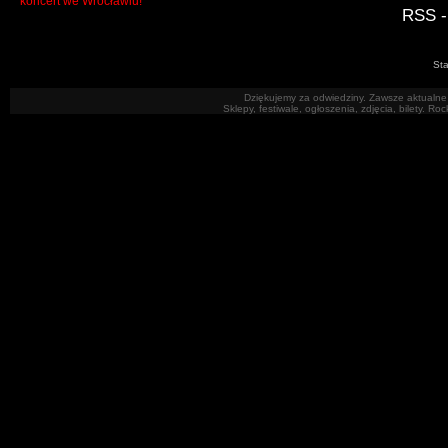
koncert we Wrocławiu!
RSS -
Sta
Dziękujemy za odwiedziny. Zawsze aktualne 
Sklepy, festiwale, ogłoszenia, zdjęcia, bilety. R