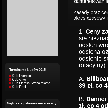
zainteresowania
Zasady oraz ce
okres czasowy ja
1.
Ceny za
się niezna
odsłon wro
odsłona oz
odsłonie s
rotacyjny).
Terminarze klubów 2015
Klub Liverpool
A.
Billboa
Klub Alive
Klub Ciemna Strona Miasta
89 zł, co 
Klub Firlej
B.
Banner 
Najbliższe patronowane koncerty
zł, co 4 o