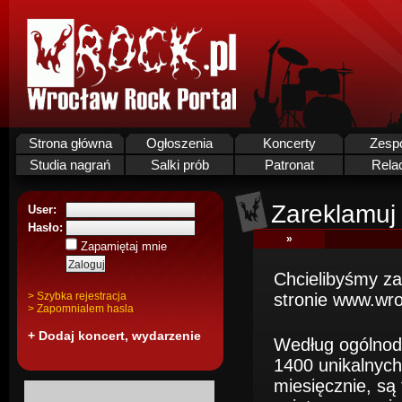
Strona główna
Ogłoszenia
Koncerty
Zesp
Studia nagrań
Salki prób
Patronat
Rela
Zareklamuj 
User:
Hasło:
»
Zapamiętaj mnie
Chcielibyśmy z
> Szybka rejestracja
stronie www.wro
> Zapomnialem hasla
+ Dodaj koncert, wydarzenie
Według ogólnod
1400 unikalnych
miesięcznie, są 