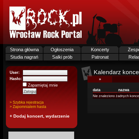
Strona główna
Ogłoszenia
Koncerty
Zesp
Studia nagrań
Salki prób
Patronat
Rela
Kalendarz koncer
User:
Hasło:
»
Zapamiętaj mnie
data
nazwa
Nie znaleziono żadnych konce
> Szybka rejestracja
> Zapomnialem hasla
+ Dodaj koncert, wydarzenie