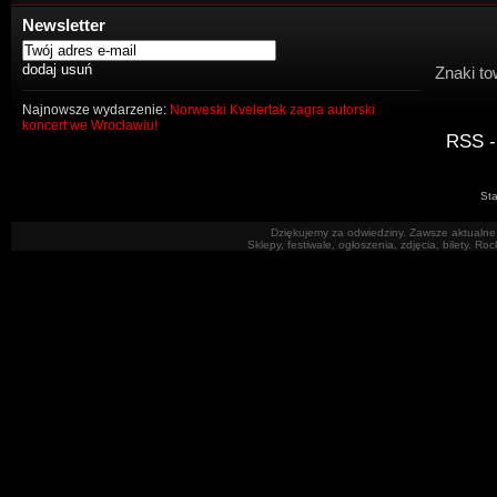
Newsletter
Znaki to
Najnowsze wydarzenie:
Norweski Kvelertak zagra autorski
koncert we Wrocławiu!
RSS -
Sta
Dziękujemy za odwiedziny. Zawsze aktualne 
Sklepy, festiwale, ogłoszenia, zdjęcia, bilety. R