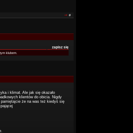
#
zapisz się
tym klubem.
a i klimat. Ale jak się okazało
ypadkowych klientów do obicia. Nigdy
- pamiętajcie że na was też kiedyś się
pającej
e.