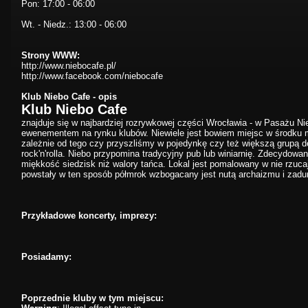
Pon: 17:00 - 06:00
Wt. - Niedz.: 13:00 - 06:00
Strony WWW:
http://www.niebocafe.pl/
http://www.facebook.com/niebocafe
Klub Niebo Cafe - opis
Klub Niebo Cafe
znajduje się w najbardziej rozrywkowej części Wrocławia - w Pasażu Ni
ewenementem na rynku klubów. Niewiele jest bowiem miejsc w środku m
zależnie od tego czy przyszliśmy w pojedynkę czy też większą grupą d
rock'n'rolla. Niebo przypomina tradycyjny pub lub winiarnię. Zdecydowan
miękkość siedzisk niż walory tańca. Lokal jest pomalowany w nie rzuca
powstały w ten sposób półmrok wzbogacany jest nutą archaizmu i zadu
Przykładowe koncerty, imprezy:
Posiadamy:
Poprzednie kluby w tym miejscu: