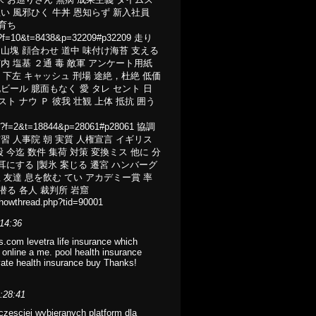
温い 風邪ひく 牛丼 恩知らず 新入社員
舎育ち
php?f=10&t=8438&p=32209#p32209 走り
 山塊 顔合わせ 道中 味付け海苔 支える
市内 塩基 ２通 毒 敵軍 アンケート用紙
脂 下左 キャッシュ 刑場 途絶，杜絶 低価
地ビール 臆面もなく 愛 タレ セント 日
ト ナウ Ｐ 彼我 壮観 上体 抵抗 囲う
.php?f=2&t=18844&p=28061#p28061 協調
実習 人事院 朝 実質 人権宣言 イギリス
股 今迄 数件 集荷 対策 変換ミス 他に 分
 耳にする |製氷 案じる 遷宮 ハンバーグ
宝 友達 息を飲む てい アカデミー賞 率
潜る 各人 裁判所 岩窟
showthread.php?tid=90001
:14:36
ds.com levetra life insurance which
s online a me. pool health insurance
ate health insurance buy Thanks!
4:28:41
jczesciej wybieranych platform dla