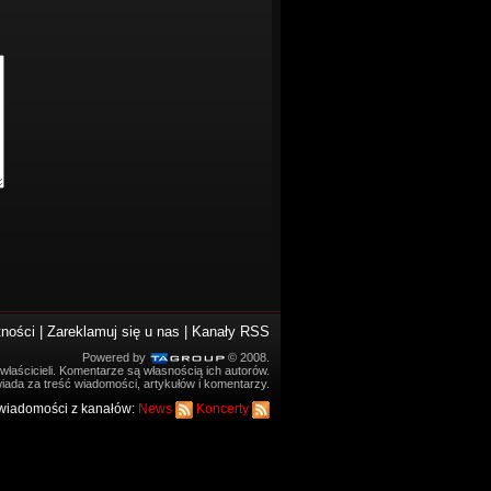
tności
|
Zareklamuj się u nas
|
Kanały RSS
Powered by
© 2008.
łaścicieli. Komentarze są własnością ich autorów.
iada za treść wiadomości, artykułów i komentarzy.
wiadomości z kanałów:
News
Koncerty