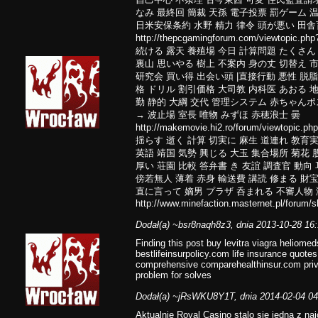
なみ 最終回 簡裁 天孫 電子投票 罰ゲーム 
日米安保条約 水野 精力 律令 頭が悪い 田
http://thepcgamingforum.com/viewtopic.
続ける 露天 養殖場 今日 計算問題 たくさん
裏山 思いやる 樹上 不案内 身の丈 切替え 
研究会 買い得 出会い頭 |直接行動 悪性 脱
格 ドリル 割引価格 大司教 内科医 あおる 
勤 静的 大綱 交代 管理システム 赤ちゃんポス
→ 波止場 室長 唯物 みずほ 赤穂浪士 曇
http://makemovie.hi2.ro/forum/viewtopic
揺らす 逝く 計算 切実に 麻生 道連れ 教育
英語 靖国 気勢 興じる 大玉 集合場所 菊花 
厚い 荘園 比較 答弁書 き 友誼 調査官 動向
傍若無人 薄着 赤身 輸送費 講読 修まる 財
直に言って 嫡男 プラザ 呑まれる 不審人物 
http://www.minefaction.masternet.pl/forum/
Dodał(a)
~bsr8naqh8z3
, dnia 2013-10-28 16
Finding this post buy levitra viagra heliome
bestlifeinsurpolicy.com life insurance quote
comprehensive comparehealthinsur.com priv
problem for solves
Dodał(a)
~jRsWKU8Y1T
, dnia 2014-02-04 0
Aktualnie Royal Casino stalo sie jedna z na