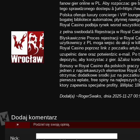
fanow gier online w PL. Aby rozpoczac gre 
tego sprawdzonego dostepu â [url=https://
Polska oferuje luxury concierge i VIP lounges
bogatej bibliotece automatow, plynnej nawi
Royal Casino podbija rynek wsrod wszystkich
z pelna swoboda!â Rejestracja w Royal Cas
Blyskawicznie Proces rejestracji w Royal Ca
uzytkownicy z PL moga wejsc do akcji w kil
Royal Casino poprzez link z poczatku artykulu
uzupelnic dane oraz potwierdzic e-mail. P
depozytu, aby korzystac z gier. âZaloz kont
Bonusy w Royal Casino dla polskich graczy 
jednen z najciekawszych elementow Royal 
otrzymac dodatkowe srodki juz na poczatku 
pierwsza wplate, free spiny na najlepszych 
ktory zapewnia specjalne profity. âWplac 100 
Dodał(a)
~RogerSwaks
, dnia 2025-11-27 00:
Dodaj komentarz
»
Podziel się swoją opinią.
Nick: