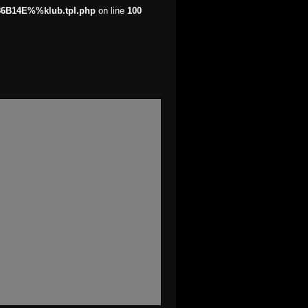
86B14E%%klub.tpl.php
on line
100