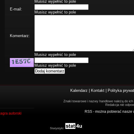
Musisz wypełnić to pole
E-mail:
Musisz wypełnić to pole
Komentarz:
Musisz wypełnić to pole
Musisz wypełnić to pole
Kalendarz
|
Kontakt
|
Polityka prywa
Znaki towarowe i nazwy handlowe należą do ich w
Redakcja nie odpow
RSS - można pobierać nasze 
agra autorski
Statystyki: