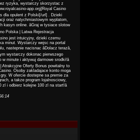
bez ryzyka, wystarczy skorzystac z
www.royalcasino-app.org]Royal Casino
 dla opulent z Polski[/url] . Dzieki
gacji oraz natychmiastowym wyplatom,
 kasyn online. âGraj w tysiace slotow
ino Polska | Latwa Rejestracja
sino jest intuicyjny, dzieki czemu
ka minut. Wystarczy wejsc na portal
, nastepnie nacisnac âDolacz terazâ,
o tym wystarczy dokonac pierwszego
o w minute i aktywuj darmowe srodki!â
| Atrakcyjne Oferty Bonus powitalny to
Casino. Osoby zakladajace konto moga
gry. W ofercie dostepne sa premie za
grach, a takze program lojalnosciowy,
zl i odbierz kolejne 100 zl na start!â
56:14