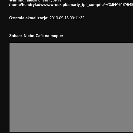
Warning
: Illegal offset type in
/home/hendryko/www/wrock.pl/smarty_tpl_compile/%%64^648^64
Ostatnia aktualizacja:
2013-09-13 09:11:32
Zobacz Niebo Cafe na mapie: