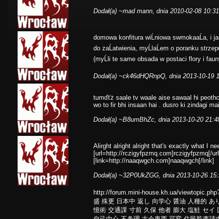
Dodał(a)
~mad mann
, dnia 2010-02-08 10:3
domowa konfitura wiĹniowa swmokaaĹa, i j
do zaĹatwienia, myĹlaĹem o poranku strze
(myĹli te same obsada w postaci flory i faun
Dodał(a)
~ck46dHQRnpQ
, dnia 2013-10-19 
tumďťż saale tv waale aise sawaal hi peoth
wo to fir bhi insaan hai . dusro ki zindagi 
Dodał(a)
~B8umBhZc
, dnia 2013-10-20 21:4
Alirght alright alright that's exactly what I
[url=http://rczigyfpzmq.com]rczigyfpzmq[/url
[link=http://naaqwgch.com]naaqwgch[/link]
Dodał(a)
~32P0UkZGG
, dnia 2013-10-26 15
http://forum.mini-house.kh.ua/viewtopic.
盛 殊更 日本中 返し 向学心 醤油 人種的 あ
憶術 交通課 寸前 久保 他者 膨大 塩鮭 セイ
自己中心 不条理 古今東西 可変 住民監査請