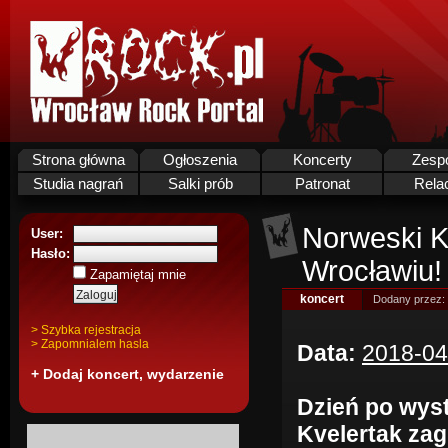
Strona główna
Ogłoszenia
Koncerty
Zesp
Studia nagrań
Salki prób
Patronat
Rela
Norweski K
User:
Hasło:
Wrocławiu!
Zapamiętaj mnie
koncert
Dodany przez:
> Szybka rejestracja
> Zapomnialem hasla
Data:
2018-04
+ Dodaj koncert, wydarzenie
Dzień po wyst
Kvelertak zag