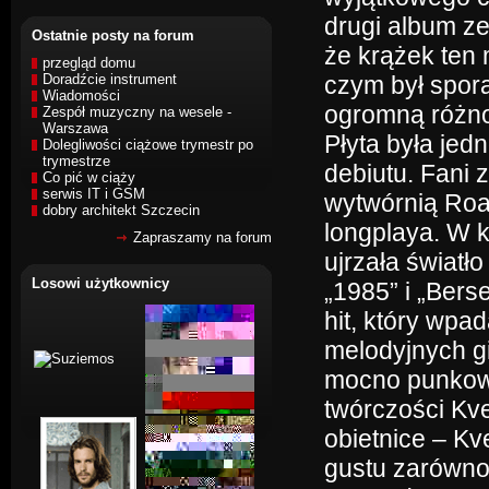
drugi album ze
Ostatnie posty na forum
że krążek ten
przegląd domu
Doradźcie instrument
czym był spor
Wiadomości
ogromną różno
Zespół muzyczny na wesele -
Warszawa
Płyta była jed
Dolegliwości ciążowe trymestr po
trymestrze
debiutu. Fani 
Co pić w ciąży
serwis IT i GSM
wytwórnią Roa
dobry architekt Szczecin
longplaya. W k
Zapraszamy na forum
ujrzała światł
Losowi użytkownicy
„1985” i „Berse
hit, który wp
melodyjnych gi
mocno punkowy
twórczości Kve
obietnice – Kv
gustu zarówno 