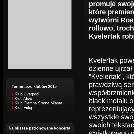
promuje swoj
które premier
wytwórni Roa
rollowo, troc
Kvelertak robi
Kvelertak pows
dzienne ujrzał
"Kvelertak", k
prawdziwą sens
Terminarze klubów 2015
współbrzmieni
Klub Liverpool
Klub Alive
black metalu o
Klub Ciemna Strona Miasta
reprezentujący
Klub Firlej
wszystkie swo
swoich tekstac
Najbliższe patronowane koncerty
wyjątkowego c