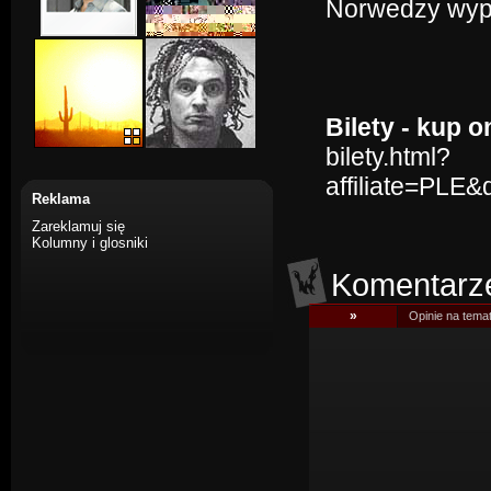
Norwedzy wypa
Bilety - kup o
bilety.html?
affiliate=PLE
Reklama
Zareklamuj się
Kolumny i glosniki
Komentarz
»
Opinie na tema