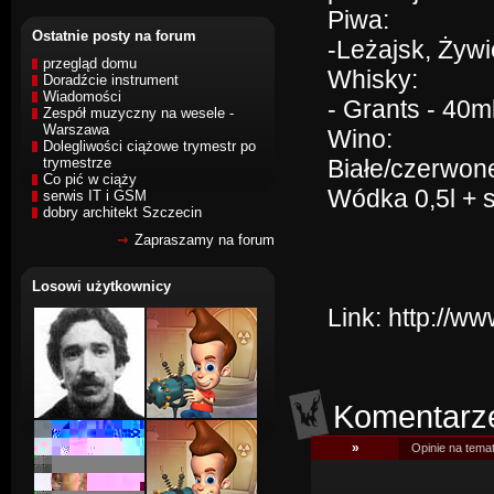
Piwa:
Ostatnie posty na forum
-Leżajsk, Żywie
przegląd domu
Whisky:
Doradźcie instrument
Wiadomości
- Grants - 40ml
Zespół muzyczny na wesele -
Warszawa
Wino:
Dolegliwości ciążowe trymestr po
trymestrze
Białe/czerwone
Co pić w ciąży
Wódka 0,5l + so
serwis IT i GSM
dobry architekt Szczecin
Zapraszamy na forum
Losowi użytkownicy
Link:
http://w
Komentarz
»
Opinie na tema