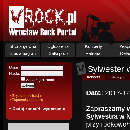
Strona główna
Ogłoszenia
Koncerty
Zesp
Studia nagrań
Salki prób
Patronat
Rela
Sylwester 
User:
Hasło:
koncert
Dodany przez:
Zapamiętaj mnie
Data:
2017-12
> Szybka rejestracja
> Zapomnialem hasla
Zapraszamy w
+ Dodaj koncert, wydarzenie
Sylwestra w 
przy rockowo/