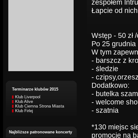
zespołem Intru
Łapcie od nic
Wstęp - 50 zł /
Po 25 grudnia i
W tym zapewni
- barszcz z kr
- śledzie
- czipsy,orzesz
Dodatkowo:
Terminarze klubów 2015
- butelka sza
Klub Liverpool
- welcome sho
Klub Alive
Klub Ciemna Strona Miasta
- szatnia
Klub Firlej
*130 miejsc s
Najbliższe patronowane koncerty
promocje na b