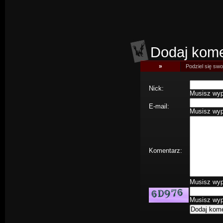
Dodaj kome
»
Podziel się swoj
Nick:
Musisz wype
E-mail:
Musisz wype
Komentarz:
Musisz wype
Musisz wype