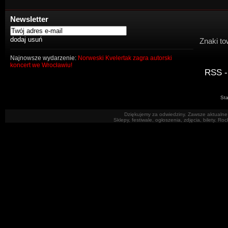
Newsletter
Znaki to
Najnowsze wydarzenie:
Norweski Kvelertak zagra autorski
koncert we Wrocławiu!
RSS -
Sta
Dziękujemy za odwiedziny. Zawsze aktualne 
Sklepy, festiwale, ogłoszenia, zdjęcia, bilety. R