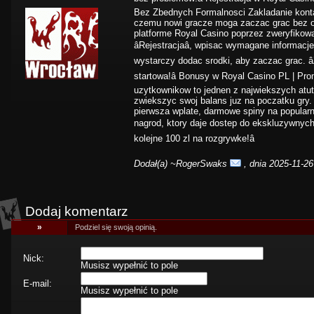
Bez Zbednych Formalnosci Zakladanie konta 
czemu nowi gracze moga zaczac grac bez o
platforme Royal Casino poprzez zweryfikowa
âRejestracjaâ, wpisac wymagane informac
wystarczy dodac srodki, aby zaczac grac. â
startowa!â Bonusy w Royal Casino PL | Pr
uzytkownikow to jednen z najwiekszych atu
zwiekszyc swoj balans juz na poczatku gry.
pierwsza wplate, darmowe spiny na popular
nagrod, ktory daje dostep do ekskluzywnych b
kolejne 100 zl na rozgrywke!â
Dodał(a)
~RogerSwaks
, dnia 2025-11-26
Dodaj komentarz
»
Podziel się swoją opinią.
Nick:
Musisz wypełnić to pole
E-mail:
Musisz wypełnić to pole