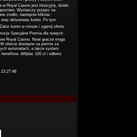
w Royal Casino jest intuicyjny, dzieki
poznien. Wystarczy przejsc na
ne zrodlo, nastepnie kliknac
je oraz aktywowac konto. Po tym
Zaloz konto w minute i zgarnij oferte
omocje Specjalne Premia dla nowych
tow Royal Casino. Nowi gracze moga
 W ofercie dostepne sa premie za
nych automatach, a takze system
enefitow. âWplac 100 zl i odbierz
 23:27:48