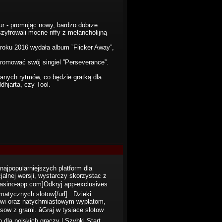
our - promując nowy, bardzo dobrze
yfrowali mocne riffy z melancholijną
 roku 2016 wydała album ”Flicker Away”,
romować swój singiel ”Perseverance”.
manych rytmów, co będzie gratką dla
dhjarta, czy Tool.
najpopularniejszych platform dla
jalnej wersji, wystarczy skorzystac z
alcasino-app.com]Odkryj app-exclusives
matycznych slotow[/url] . Dzieki
ejsowi oraz natychmiastowym wyplatom,
w z grami. âGraj w tysiace slotow
 dla polskich graczy | Szybki Start