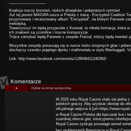
__________________
Koalicja mocny brzmień, niskich dźwięków i połamanych rytmów!
Już tej jesieni MAIGRA rusza w Polskę z trasą - Encrypted Coalition T
przyjmowany i recenzowany album "Encrypted", na którym Panowie zasz
melodyką.
Towarzyszyć im będą przyjaciele z Koronal, to młoda formacja, która w
ich znakiem są szorstkie i mocne kompozycje.
Trójce zamykać będą Panowie z zespołu Fractal, którzy będą również p
Wszystkie zespoły poruszają się w nurcie nisko strojonych gitar i poła
słuchaczy szeroko pojętego djentu i mathmetalu w stylu Meshuggah, Vil
Link:
http://www.facebook.com/events/128548411240382/
Komentarze
»
Opinie na temat wydarzenia.
W 2025 roku Royal Casino stalo sie jedna z 
polskich graczy. Aby uzyskac dostep do ofic
oficjalnego wejscia â [url=https://www.roy
w Royal Casino Polska dla baccarat live i te
szerokiej ofercie gier, intuicyjnemu interf
Royal Casino zyskuje przewage wsrod serwiso
bez problemow!â Rejestracja w Royal Casino