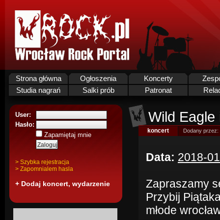
Strona główna
Ogłoszenia
Koncerty
Zesp
Studia nagrań
Salki prób
Patronat
Rela
Wild Eagle 
User:
Hasło:
koncert
Dodany przez:
Zapamiętaj mnie
Data:
2018-01
> Szybka rejestracja
> Zapomnialem hasla
Zapraszamy se
+ Dodaj koncert, wydarzenie
Przybij Piąta
młode wrocław