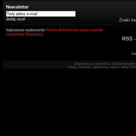
Newsletter
Znaki to
Najnowsze wydarzenie:
Norweski Kvelertak zagra autorski
koncert we Wrocławiu!
RSS -
Sta
Dziękujemy za odwiedziny. Zawsze aktualne 
Sklepy, festiwale, ogłoszenia, zdjęcia, bilety. R