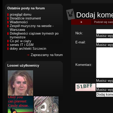
Ostatnie posty na forum
Dodaj kome
przegląd domu
Doradźcie instrument
Wiadomości
»
Podziel się swoj
Zespół muzyczny na wesele -
Warszawa
Nick:
Dolegliwości ciążowe trymestr po
Musisz wype
trymestrze
Co pić w ciąży
E-mail:
serwis IT i GSM
Musisz wype
dobry architekt Szczecin
Zapraszamy na forum
Komentarz:
Losowi użytkownicy
Musisz wype
Musisz wype