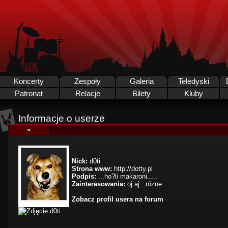
Koncerty
Zespoły
Galeria
Teledyski
Patronat
Relacje
Bilety
Kluby
Informacje o userze
»
Nick:
d0ti
Strona www:
http://dotty.pl
Podpis:
...ho?li makaroni.....
Zainteresowania:
oj aj ..rózne
Zobacz profil usera na forum