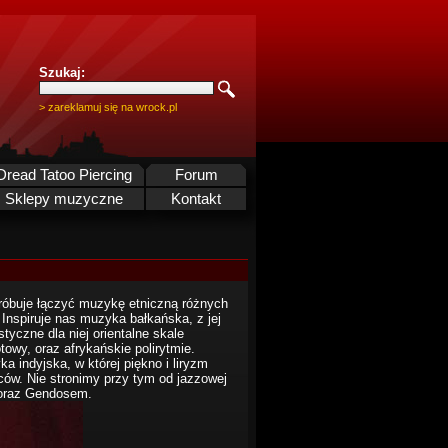
Szukaj:
> zareklamuj się na wrock.pl
Dread Tatoo Piercing
Forum
Sklepy muzyczne
Kontakt
próbuje łączyć muzykę etniczną różnych
 Inspiruje nas muzyka bałkańska, z jej
yczne dla niej orientalne skale
owy, oraz afrykańskie polirytmie.
 indyjska, w której piękno i liryzm
ców. Nie stronimy przy tym od jazzowej
 oraz Gendosem.