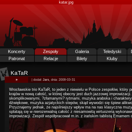
katar.jpg
Koncerty
Zespoły
Galeria
Teledyski
Patronat
Relacje
Bilety
Kluby
KaTaR
»
| dodał:
Jars
, dnia: 2008-03-31
Wrocławskie trio KaTaR, to jeden z niewielu w Polsce zespołów, który 
krajów w nową całość, w której obecny jest duch jazzowej improwizacji.
skomplikowanymi, ?złamanymi? rytmami, muzyka arabska i charakteryst
dźwiękowe, muzyka azjatyckich stepów, skąd wywodzi się śpiew alikwot
Przyznajemy jednak, że najsilniejszy wpływ ma na nas klasyczna muzyka
splatają się w nierozerwalną całość z niesamowitą wirtuozerią wykonaw
improwizacji. Zespół współpracował m.in. z irańskim tablistą Emamem