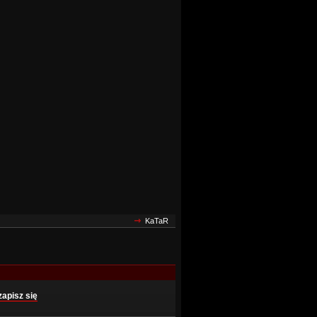
KaTaR
zapisz się