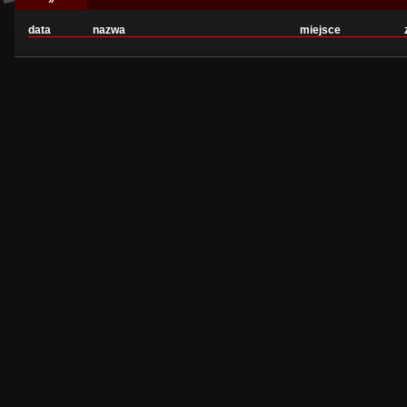
»
data
nazwa
miejsce