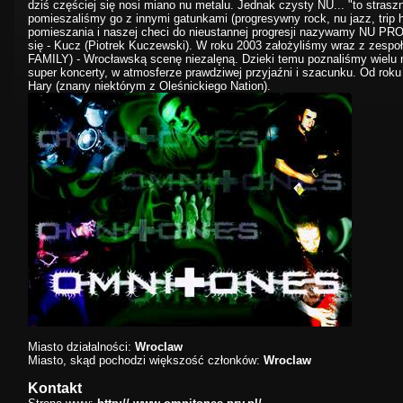
dziś częściej się nosi miano nu metalu. Jednak czysty NU... "to straszn
pomieszaliśmy go z innymi gatunkami (progresywny rock, nu jazz, trip
pomieszania i naszej checi do nieustannej progresji nazywamy NU PR
się - Kucz (Piotrek Kuczewski). W roku 2003 założyliśmy wraz z zesp
FAMILY) - Wrocławską scenę niezalęną. Dzieki temu poznaliśmy wielu 
super koncerty, w atmosferze prawdziwej przyjaźni i szacunku. Od rok
Hary (znany niektórym z Oleśnickiego Nation).
Miasto działalności:
Wroclaw
Miasto, skąd pochodzi większość członków:
Wroclaw
Kontakt