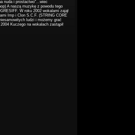
a nuda i prostactwo"...wiec
 hop) A naszą muzykę z powodu tego
OGRESIFF. W roku 2002 wokalami zajął
ołami Imp i Clon S.C.F. (STRING CORE
niesamowitych ludzi i możemy grać
u 2004 Kuczego na wokalach zastąpił