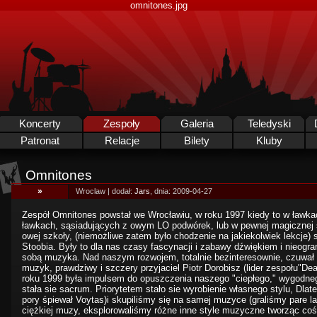
omnitones.jpg
Koncerty
Zespoły
Galeria
Teledyski
Patronat
Relacje
Bilety
Kluby
Omnitones
»
Wroclaw | dodał:
Jars
, dnia: 2009-04-27
Zespół Omnitones powstał we Wrocławiu, w roku 1997 kiedy to w ławkac
ławkach, sąsiadujących z owym LO podwórek, lub w pewnej magicznej s
owej szkoły, (niemożliwe zatem było chodzenie na jakiekolwiek lekcje) sp
Stoobia. Były to dla nas czasy fascynacji i zabawy dźwiękiem i nieogra
sobą muzyka. Nad naszym rozwojem, totalnie bezinteresownie, czuwał i
muzyk, prawdziwy i szczery przyjaciel Piotr Dorobisz (lider zespołu"Dea
roku 1999 była impulsem do opuszczenia naszego "ciepłego," wygodne
stała sie sacrum. Priorytetem stało sie wyrobienie własnego stylu, Dla
pory śpiewał Voytas)i skupiliśmy się na samej muzyce (graliśmy pare la
ciężkiej muzy, eksplorowaliśmy różne inne style muzyczne tworząc coś