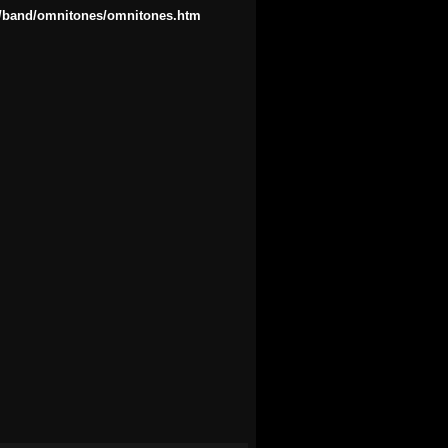
ck/band/omnitones/omnitones.htm