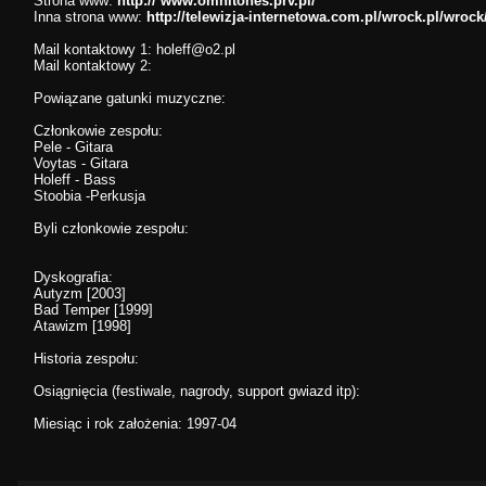
Strona www:
http:// www.omnitones.prv.pl/
Inna strona www:
http://telewizja-internetowa.com.pl/wrock.pl/wro
Mail kontaktowy 1:
holeff@o2.pl
Mail kontaktowy 2:
Powiązane gatunki muzyczne:
Członkowie zespołu:
Pele - Gitara
Voytas - Gitara
Holeff - Bass
Stoobia -Perkusja
Byli członkowie zespołu:
Dyskografia:
Autyzm [2003]
Bad Temper [1999]
Atawizm [1998]
Historia zespołu:
Osiągnięcia (festiwale, nagrody, support gwiazd itp):
Miesiąc i rok założenia: 1997-04