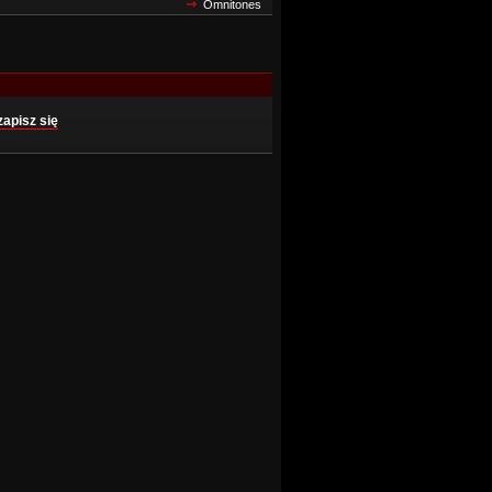
Omnitones
zapisz się