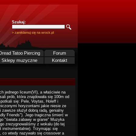
Szukaj:
> zareklamuj się na wrock.pl
Dread Tatoo Piercing
Forum
Sklepy muzyczne
Kontakt
h jednego liceum(VI), a właściwie na
ali prób, która znajdowała się 100m od
otkali się: Pele, Voytas, Holeff i
niczonymi horyzontami jakie niesie ze
 zawsze służył dobrą radą, genialny
dly Friends"). Jego tragiczna śmierć w
go "świata zabawy w granie" Muzyka
tego zrezygnowaliśmy z wokalu (do tej
t instrumentalnie). Trzymając się
, co wtedy nazywało się crossover a